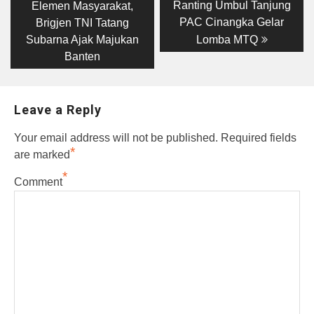
post:
post:
navigation
Ranting Umbul Tanjung
Elemen Masyarakat,
PAC Cinangka Gelar
Brigjen TNI Tatang
Subarna Ajak Majukan
Lomba MTQ
Banten
Leave a Reply
Your email address will not be published.
Required fields
*
are marked
*
Comment