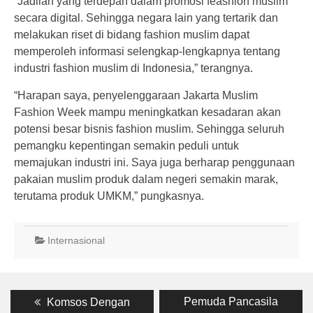
“Jadilah yang terdepan dalam promosi feashion muslim
secara digital. Sehingga negara lain yang tertarik dan
melakukan riset di bidang fashion muslim dapat
memperoleh informasi selengkap-lengkapnya tentang
industri fashion muslim di Indonesia,” terangnya.
“Harapan saya, penyelenggaraan Jakarta Muslim
Fashion Week mampu meningkatkan kesadaran akan
potensi besar bisnis fashion muslim. Sehingga seluruh
pemangku kepentingan semakin peduli untuk
memajukan industri ini. Saya juga berharap penggunaan
pakaian muslim produk dalam negeri semakin marak,
terutama produk UMKM,” pungkasnya.
Internasional
Post
Previous
Next
Pemuda Pancasila
Komsos Dengan