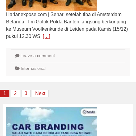
Harianexpose.com | Sehari setelah tiba di Amsterdam
Belanda, Tim Golok Polda Banten langsung berkunjung
ke Museum Voolkenkunde di Leiden pada Kamis (15/12)
pukul 12.30 WS.
[…]
Leave a comment
Internasional
Posts
1
2
3
Next
navigation