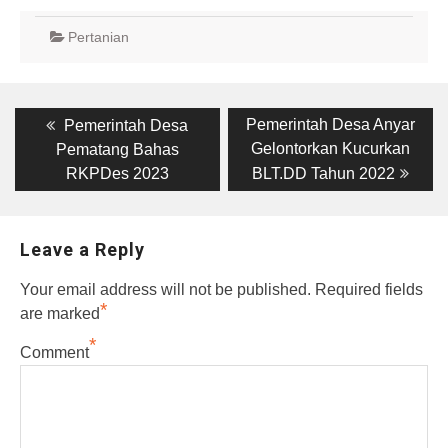
Pertanian
Post
Previous
Next
Pemerintah Desa Anyar
Pemerintah Desa
post:
post:
navigation
Gelontorkan Kucurkan
Pematang Bahas
RKPDes 2023
BLT.DD Tahun 2022
Leave a Reply
Your email address will not be published.
Required fields
*
are marked
*
Comment