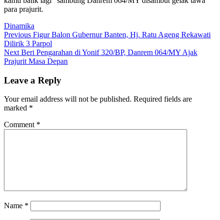
kamu balik lagi” sambung Danrem 064/MY disambut gelak tawa
para prajurit.
Dinamika
Post
Previous
Previous
Figur Balon Gubernur Banten, Hj. Ratu Ageng Rekawati
post:
Dilirik 3 Parpol
navigation
Next
Next
Beri Pengarahan di Yonif 320/BP, Danrem 064/MY Ajak
post:
Prajurit Masa Depan
Leave a Reply
Your email address will not be published.
Required fields are
marked
*
Comment
*
Name
*