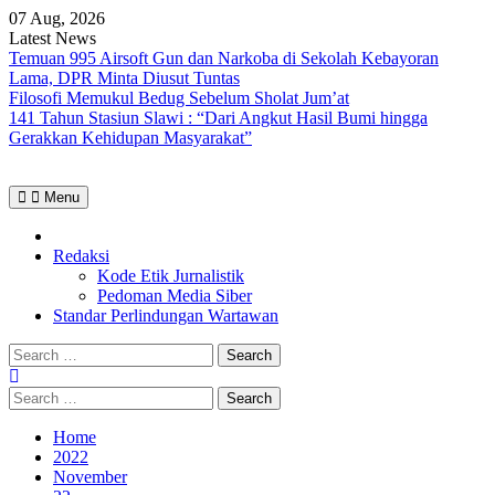
Skip
07 Aug, 2026
to
Latest News
content
Temuan 995 Airsoft Gun dan Narkoba di Sekolah Kebayoran
Lama, DPR Minta Diusut Tuntas
Filosofi Memukul Bedug Sebelum Sholat Jum’at
141 Tahun Stasiun Slawi : “Dari Angkut Hasil Bumi hingga
Gerakkan Kehidupan Masyarakat”
Menu
Home
Redaksi
Kode Etik Jurnalistik
Pedoman Media Siber
Standar Perlindungan Wartawan
Search
for:
Search
for:
Home
2022
November