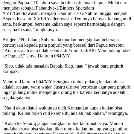
dengan Papua. “10 tahun saya berdinas di tanah Papua. Mulai dari
menjabat sebagai Pabandya-1/Binpers Spersdam
XVII/Cendrawasih, menjadi Dandim 1705/Nabire hingga menjadi
Aspers Kasdam XVII/Cenderawasih. Tentunya banyak kenangan di
sana, berkumpul bersama kalian saya seperti bernostalgia dengan
suasana di sana,” ungkapnya.
Brigjen TNI Tatang Subarna kemudian mengajukan beberapa
pertanyaan kepada para prajurit yang berasal dari Papua tersebut.
“Ada masalah atau tidak selama di Yonif 320/BP? Mau pulang tidak
ke Papua?,” tanya Danrem 064/MY.
“Siap, tidak ada masalah Bapak. Siap, mau,” jawab para prajurit
kompak.
Menurut Danrem 064/MY keinginan untuk pulang ke daerah asal
adalah sesuatu yang wajar. Justru dirinya berpesan agar para prajurit
ingat pulang untuk menjenguk orang tua karena keduanya adalah
segala-galanya.
“Nanti akan diatur waktunya oleh Komandan kapan kalian bisa
pulang. Kalian boleh cuti karena itu adalah hak kalian,” terangnya.
“Kalau ke Serang jangan sungkan untuk ke rumah saya. Mudah-
mudahan saya bisa siapkan tiket untuk kalian pulang yang penting