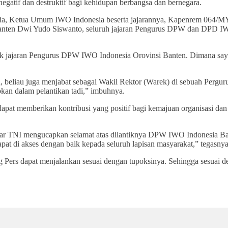
negatif dan destruktif bagi kehidupan berbangsa dan bernegara.
esia, Ketua Umum IWO Indonesia beserta jajarannya, Kapenrem 064/M
anten Dwi Yudo Siswanto, seluruh jajaran Pengurus DPW dan DPD 
tik jajaran Pengurus DPW IWO Indonesia Orovinsi Banten. Dimana sa
, beliau juga menjabat sebagai Wakil Rektor (Warek) di sebuah Pergur
pkan dalam pelantikan tadi,” imbuhnya.
pat memberikan kontribusi yang positif bagi kemajuan organisasi dan
sar TNI mengucapkan selamat atas dilantiknya DPW IWO Indonesia Ba
pat di akses dengan baik kepada seluruh lapisan masyarakat,” tegasnya
 Pers dapat menjalankan sesuai dengan tupoksinya. Sehingga sesuai 