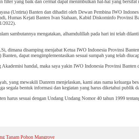
n filter yang baik dan cermat dapat menimbulkan hal-hal yang bersifat 
tayasa (Untirta) Banten dan dihadiri oleh Dewan Pembina IWO Indon
, Humas Kejati Banten Ivan Siahaan, Kabid Diskominfo Provinsi B
1/2022).
m sambutannya mengatakan, alhamdulillah pada hari ini telah dilan
M.Si, dimana disamping menjabat Ketua IWO Indonesia Provinsi Banten
ta) Banten, dapat mengimplementasikan sesuai sumpah yang telah diuca
 Akademisi handal, maka saya yakin IWO Indonesia Provinsi Banten da
ah, yang mewakili Danrem menjelaskan, kami atas nama keluarga be
 segala bentuk informasi dan kegiatan yang harus diketahui publik da
anten harus sesuai dengan Undang Undang Nomor 40 tahun 1999 tentang
ang Tanam Pohon Mangrove