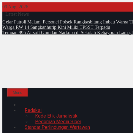
Skip
09 Aug, 2026
to
Latest News
content
Gelar Patroli Malam, Personel Polsek Rangkasbitung Imbau Warga T
Warga RW 14 Sangkanhurip Kini Miliki TPSST Terpadu
Temuan 995 Airsoft Gun dan Narkoba di Sekolah Kebayoran Lama, 
Menu
Home
Redaksi
Kode Etik Jurnalistik
Pedoman Media Siber
Standar Perlindungan Wartawan