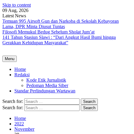
Skip to content
09 Aug, 2026
Latest News
Temuan 995 Airsoft Gun dan Narkoba di Sekolah Kebayoran
Lama, DPR Minta Diusut Tuntas
Filosofi Memukul Bedug Sebelum Sholat Jum’at
141 Tahun Stasiun Slawi : “Dari Angkut Hasil Bumi hingga
Gerakkan Kehidupan Masyarakat”
Menu
Home
Redaksi
Kode Etik Jurnalistik
Pedoman Media Siber
Standar Perlindungan Wartawan
Search for:
Search for:
Home
2022
November