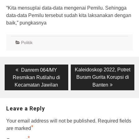
“Kita mensuplai data-data mengenai Pemilu. Sehingga
data-data Pemilu tersebut sudah kita laksanakan dengan
baik,” pungkasnya
Politik
Post
Previous
Next
Kaleidoskop 2022, Potret
Danrem 064/MY
post:
post:
navigation
Buram Gurita Korupsi di
Resmikan Rutilahu di
Kecamatan Jawilan
Banten
Leave a Reply
Your email address will not be published.
Required fields
*
are marked
*