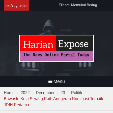
Skip
Filosofi Memukul Bedug
08 Aug, 2026
to
Sebelum Sholat Jum’at
content
141 Tahun Stasiun Slawi : “Dari
Angkut Hasil Bumi hingga
Gerakkan Kehidupan
Masyarakat”
Temuan 995 Airsoft Gun dan
Narkoba di Sekolah Kebayoran
Lama, DPR Minta Diusut
Tuntas
Menu
Home
2022
December
23
Politik
Bawaslu Kota Serang Raih Anugerah Nominasi Terbaik
JDIH Pertama