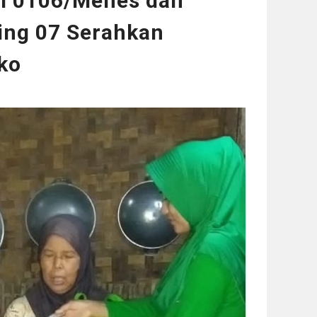
l 0106/Menes dan
ing 07 Serahkan
ko