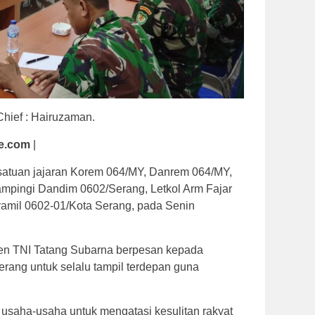
Chief : Hairuzaman.
e.com
|
satuan jajaran Korem 064/MY, Danrem 064/MY,
ampingi Dandim 0602/Serang, Letkol Arm Fajar
ramil 0602-01/Kota Serang, pada Senin
jen TNI Tatang Subarna berpesan kepada
rang untuk selalu tampil terdepan guna
usaha-usaha untuk mengatasi kesulitan rakyat