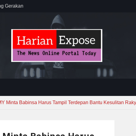
rian PU
kirim MUI ke
Lewat
anten,
 Efisiensi
Y Minta Babinsa Harus Tampil Terdepan Bantu Kesulitan Raky