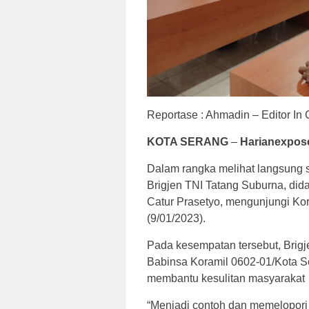
Reportase : Ahmadin – Editor In 
KOTA SERANG
–
Harianexpos
Dalam rangka melihat langsung 
Brigjen TNI Tatang Suburna, did
Catur Prasetyo, mengunjungi Ko
(9/01/2023).
Pada kesempatan tersebut, Brig
Babinsa Koramil 0602-01/Kota Se
membantu kesulitan masyarakat
“Menjadi contoh dan memelopori 