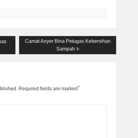
Next
Camat Anyer Bina Petugas Kebersihan
pas
post:
Sampah
*
blished.
Required fields are marked