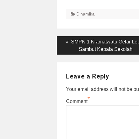
Dinamika
Post
Previous
SMPN 1 Kramatwatu Gelar Le
post:
Sambut Kepala Sekolah
navigation
Leave a Reply
Your email address will not be pu
*
Comment