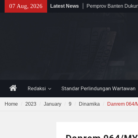
Skip
07 Aug, 2026
Latest News
Irigasi Bersih Kemente
to
Da’i Indonesia Akan Di
content
Al-Azhar dan Madinah 
Program PWD 2026
Sinergi dengan Bank B
Pemkot Cilegon Dorong
Keuangan Daerah
Home
Redaksi
Standar Perlindungan Wartawan
Home
2023
January
9
Dinamika
Danrem 064/M