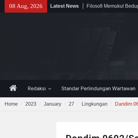
Filosofi Memukul Bed
Skip
08 Aug, 2026
Latest News
Sholat Jum’at
to
141 Tahun Stasiun Slawi
content
Angkut Hasil Bumi hin
Kehidupan Masyarakat
Temuan 995 Airsoft Gu
Narkoba di Sekolah K
Lama, DPR Minta Diusu
Home
Redaksi
Standar Perlindungan Wartawan
Home
2023
January
27
Lingkungan
Dandim 06