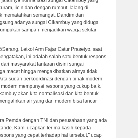
 jalannya normalisasi sungai Cikambuy yang
curam, licin dan dengan rumput ilalang di
tak mematahkan semangat. Dandim dan
langsung adanya sungai Cikambuy yang diduga
tumpukan sampah menjadikan warga sekitar
erang, Letkol Arm Fajar Catur Prasetyo, saat
ngatakan, ini adalah salah satu bentuk respons
dari masyarakat lantaran disini sungai
ga macet hingga mengakibatkan airnya tidak
 Kita sudah berkoordinasi dengan pihak modern
k modern mempunyai respons yang cukup baik.
kambuy akan kita normalisasi dan kita bentuk
mengalirkan air yang dari modern bisa lancar
ntara Pemda dengan TNI dan perusahaan yang ada
ikande. Kami ucapkan terima kasih kepada
spons yang cepat terhadap hal tersebut,” ucap