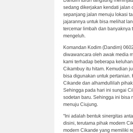
Dandim turun langsung meninjau
sedang dikerjakan kendati jalan 
sepanjang jalan menuju lokasi 
jajarannya untuk bisa melihat 
tercemar limbah dan banyaknya 
mengeluh.
Komandan Kodim (Dandim) 0602/S
diwawancara oleh awak media me
kami terhadap beberapa keluhan 
Cikambuy itu hitam. Kemudian ju
bisa digunakan untuk pertanian.
Cikande dan alhamdullilah piha
Sehingga pada hari ini sungai Ci
sodetan baru. Sehingga ini bisa 
menuju Ciujung.
“Ini adalah bentuk sinergitas a
disini, terutama pihak modern C
modern Cikande yang memiliki re