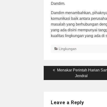
Dandim.
Dandim menambahkan, pihaknya 
komunikasi baik antara perusah
masalah yang berhubungan deng
yang ada disini mempunyai tan
kualitas lingkungan yang ada di
Lingkungan
Post
Previous
Menakar Perintah Harian Sa
post:
Jendral
navigation
Leave a Reply