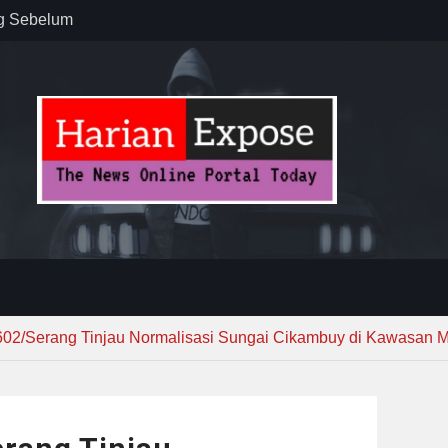
ug Sebelum
 : “Dari
gga Gerakkan
”
n dan
ebayoran
t Tuntas
02/Serang Tinjau Normalisasi Sungai Cikambuy di Kawasan 