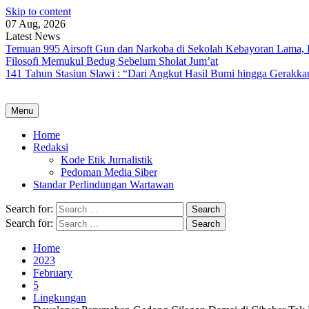
Skip to content
07 Aug, 2026
Latest News
Temuan 995 Airsoft Gun dan Narkoba di Sekolah Kebayoran Lama, 
Filosofi Memukul Bedug Sebelum Sholat Jum’at
141 Tahun Stasiun Slawi : “Dari Angkut Hasil Bumi hingga Gerakk
Menu
Home
Redaksi
Kode Etik Jurnalistik
Pedoman Media Siber
Standar Perlindungan Wartawan
Search for:
Search for:
Home
2023
February
5
Lingkungan