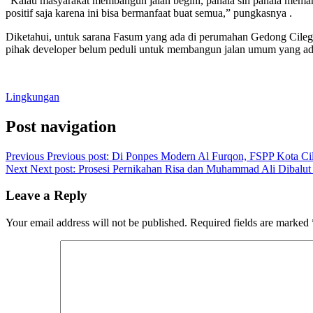
“Kalau masyarakat membangun jalan begini, pahala sih pahala memang.
positif saja karena ini bisa bermanfaat buat semua,” pungkasnya .
Diketahui, untuk sarana Fasum yang ada di perumahan Gedong Cilegon
pihak developer belum peduli untuk membangun jalan umum yang a
Lingkungan
Post navigation
Previous
Previous post:
Di Ponpes Modern Al Furqon, FSPP Kota Ci
Next
Next post:
Prosesi Pernikahan Risa dan Muhammad Ali Dibalu
Leave a Reply
Your email address will not be published.
Required fields are marked