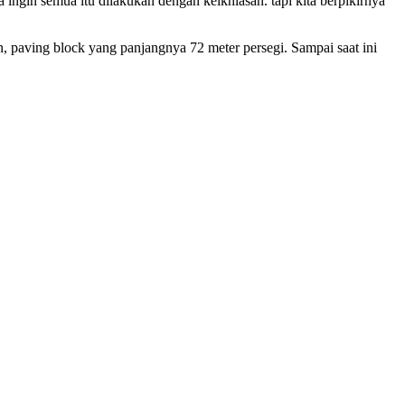
ingin semua itu dilakukan dengan keikhlasan. tapi kita berpikirnya
, paving block yang panjangnya 72 meter persegi. Sampai saat ini