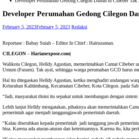
Developer Perumahan Gedong Cilegon Damai di Cibeber Tak 
Developer Perumahan Gedong Cilegon Dam
February 5, 2023
February 5, 2023
Redaksi
Reportase : Babay Suiah – Editor In Chief : Hairuzaman.
CILEGON
–
Harianexpose.com|
Walikota Cilegon, Helldy Agustian, memerintahkan Camat Cibeber u
Umum (Fasum). Tak ayal, sehingga warga perumahan GCD harus mel
Hal itu ditegaskan Helldy Agustian, ketika menghadiri undangan w
Kelurahan Kalitimbang, Kecamatan Cibeber, Kota Cilegon. pada Sabt
“Jadi, masyarakat disini itu sepakat untuk membangun dengan sistem
Lebih lanjut Helldy mengatakan, pihaknya akan memerintahkan Cam
pemerintah agar menjadi tanggungjawab pemerintah daerah.
“Kalau diserahkan kepada pemerintah jadi tanggung jawab pemerintah 
bisa. Karena ada aturan-aturan dan ketentuannya. Karena itu, kita p