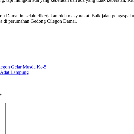
 tapi mungkin ada yang keberatan dan ada yang tidak keberatan, Kita 
 Damai ini selalu dikerjakan oleh masyarakat. Baik jalan pengaspalan
da di perumahan Gedong Cilegon Damai.
legon Gelar Musda Ke-5
t Adat Lampung
*