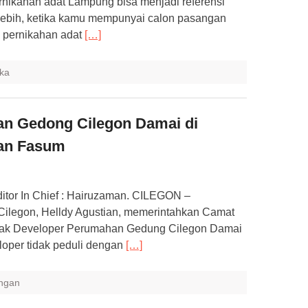
rnikahan adat Lampung bisa menjadi referensi
rlebih, ketika kamu mempunyai calon pasangan
 pernikahan adat
[…]
ka
n Gedong Cilegon Damai di
kan Fasum
itor In Chief : Hairuzaman. CILEGON –
Cilegon, Helldy Agustian, memerintahkan Camat
hak Developer Perumahan Gedung Cilegon Damai
loper tidak peduli dengan
[…]
ngan