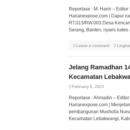
Reportase : M. Hariri – Edit
Harianexpose.com | Dapur r
RT.013/RW.003 Desa Kencan
Serang, Banten, nyaris ludes
Leave a comment
Lingku
Jelang Ramadhan 14
Kecamatan Lebakwan
February 5, 2023
Reportase : Ahmadin – Edito
Harianexpose.com | Menjelan
pembangunan Musholla Nurul
Kecamatan Lebakwangi, Kabu