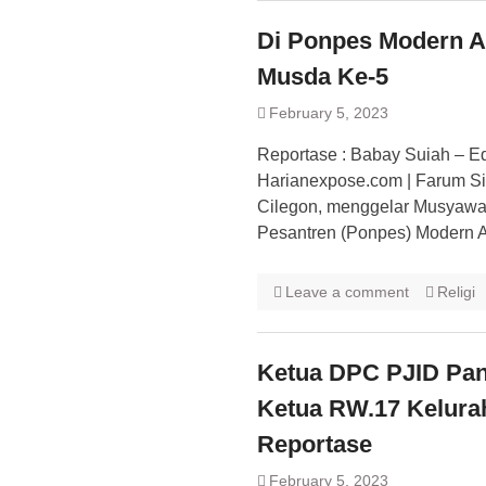
Di Ponpes Modern A
Musda Ke-5
February 5, 2023
Reportase : Babay Suiah – E
Harianexpose.com | Farum Si
Cilegon, menggelar Musyawa
Pesantren (Ponpes) Modern A
Leave a comment
Religi
Ketua DPC PJID Pa
Ketua RW.17 Kelura
Reportase
February 5, 2023