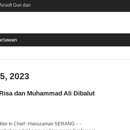
irsoft Gun dan
Sekolah Kebayoran
nta Diusut Tuntas
mukul Bedug Sebelum
t
artawan
siun Slawi : “Dari
 Bumi hingga Gerakkan
asyarakat”
5, 2023
 Risa dan Muhammad Ali Dibalut
ditor In Chief : Hairuzaman SERANG – -