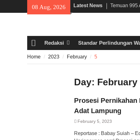
Skip
Latest News
Temuan 995 A
08 Aug, 2026
to
Narkoba di 
content
Lama, DPR Mi
Filosofi Me
Sholat Jum’a
Redaksi
Standar Perlindungan W
141 Tahun Sta
Home
Angkut Hasil
Home
2023
February
5
Kehidupan M
Day:
February 
Prosesi Pernikahan
Adat Lampung
February 5, 2023
Reportase : Babay Suiah – E