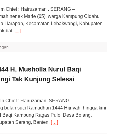
or Im Chief : Hairuzaman . SERANG –
umah nenek Marie (65), warga Kampung Cidahu
a Harapan, Kecamatan Lebakwangi, Kabupaten
 akibat
[…]
ngan
44 H, Musholla Nurul Baqi
gi Tak Kunjung Selesai
r In Chief : Hairuzaman. SERANG –
g bulan suci Ramadhan 1444 Hijriyah, hingga kini
 Baqi Kampung Ragas Pulo, Desa Bolang,
paten Serang, Banten,
[…]