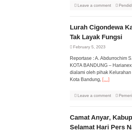
Leave a comment
Pendid
Lurah Cigondewa Ka
Tak Layak Fungsi
February 5, 2023
Reportase : A. Abdurrochim S.
KOTA BANDUNG – Harianexpose
dialami oleh pihak Keluraha
Kota Bandung,
[…]
Leave a comment
Pemeri
Camat Anyar, Kabup
Selamat Hari Pers N