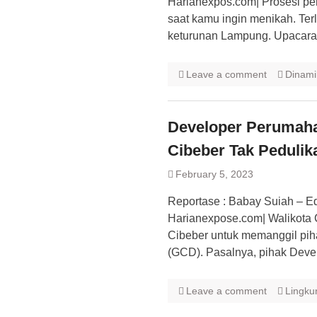
Harianexpos.com| Prosesi pe
saat kamu ingin menikah. Te
keturunan Lampung. Upacara
Leave a comment
Dinami
Developer Perumaha
Cibeber Tak Peduli
February 5, 2023
Reportase : Babay Suiah – Ed
Harianexpose.com| Walikota 
Cibeber untuk memanggil pi
(GCD). Pasalnya, pihak Deve
Leave a comment
Lingku