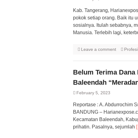
Kab. Tangerang, Harianexpos
pokok setiap orang. Baik it
sosialnya. Itulah sebabnya,
Manusia. Terlebih lagi, kete
Leave a comment
Profesi
Belum Terima Dana 
Baleendah “Merada
February 5, 2023
Reportase : A. Abdurrochim Sm
BANDUNG – Harianexpose.com
Kecamatan Baleendah, Kabup
prihatin. Pasalnya, sejumlah