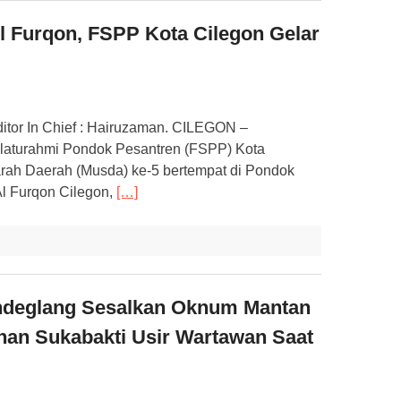
l Furqon, FSPP Kota Cilegon Gelar
ditor In Chief : Hairuzaman. CILEGON –
laturahmi Pondok Pesantren (FSPP) Kota
rah Daerah (Musda) ke-5 bertempat di Pondok
l Furqon Cilegon,
[…]
ndeglang Sesalkan Oknum Mantan
han Sukabakti Usir Wartawan Saat