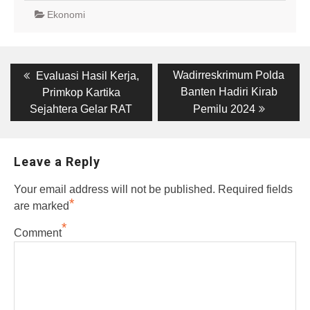
Ekonomi
Post
Previous
Next
Wadirreskrimum Polda
Evaluasi Hasil Kerja,
post:
post:
navigation
Banten Hadiri Kirab
Primkop Kartika
Sejahtera Gelar RAT
Pemilu 2024
Leave a Reply
Your email address will not be published.
Required fields
*
are marked
*
Comment