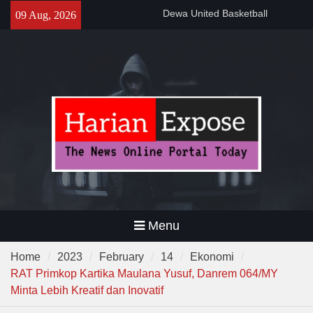
Banten
Skip
09 Aug, 2026
Gelar Patroli Malam, Personel
to
Polsek Rangkasbitung Imbau
content
Warga Tingkatkan Siskamling
Wagub Dimyati : “Pariwisata
Banten Harus Dipromosikan”
Menu
Home
2023
February
14
Ekonomi
RAT Primkop Kartika Maulana Yusuf, Danrem 064/MY
Minta Lebih Kreatif dan Inovatif