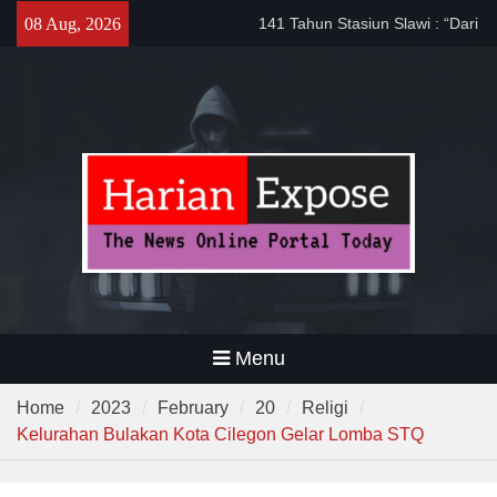
Skip
141 Tahun Stasiun Slawi : “Dari
08 Aug, 2026
to
Angkut Hasil Bumi hingga
content
Gerakkan Kehidupan
Masyarakat”
Temuan 995 Airsoft Gun dan
Narkoba di Sekolah Kebayoran
Lama, DPR Minta Diusut
Tuntas
Filosofi Memukul Bedug
Sebelum Sholat Jum’at
Menu
Home
2023
February
20
Religi
Kelurahan Bulakan Kota Cilegon Gelar Lomba STQ