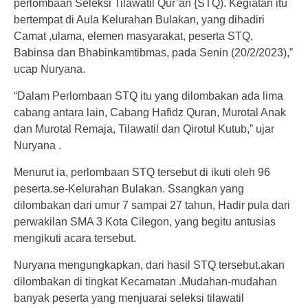
perlombaan Seleksi Tilawatil Qur’an {STQ). Kegiatan itu
bertempat di Aula Kelurahan Bulakan, yang dihadiri
Camat ,ulama, elemen masyarakat, peserta STQ,
Babinsa dan Bhabinkamtibmas, pada Senin (20/2/2023),”
ucap Nuryana.
“Dalam Perlombaan STQ itu yang dilombakan ada lima
cabang antara lain, Cabang Hafidz Quran, Murotal Anak
dan Murotal Remaja, Tilawatil dan Qirotul Kutub,” ujar
Nuryana .
Menurut ia, perlombaan STQ tersebut di ikuti oleh 96
peserta.se-Kelurahan Bulakan. Ssangkan yang
dilombakan dari umur 7 sampai 27 tahun, Hadir pula dari
perwakilan SMA 3 Kota Cilegon, yang begitu antusias
mengikuti acara tersebut.
Nuryana mengungkapkan, dari hasil STQ tersebut.akan
dilombakan di tingkat Kecamatan .Mudahan-mudahan
banyak peserta yang menjuarai seleksi tilawatil