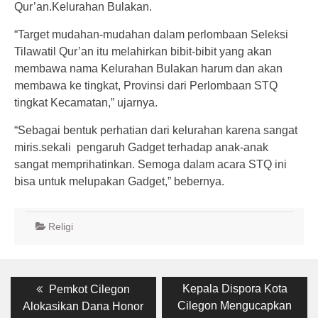
Qur’an.Kelurahan Bulakan.
“Target mudahan-mudahan dalam perlombaan Seleksi
Tilawatil Qur’an itu melahirkan bibit-bibit yang akan
membawa nama Kelurahan Bulakan harum dan akan
membawa ke tingkat, Provinsi dari Perlombaan STQ
tingkat Kecamatan,” ujarnya.
“Sebagai bentuk perhatian dari kelurahan karena sangat
miris.sekali pengaruh Gadget terhadap anak-anak
sangat memprihatinkan. Semoga dalam acara STQ ini
bisa untuk melupakan Gadget,” bebernya.
Religi
Post
Previous
Next
Kepala Dispora Kota
Pemkot Cilegon
post:
post:
navigation
Cilegon Mengucapkan
Alokasikan Dana Honor