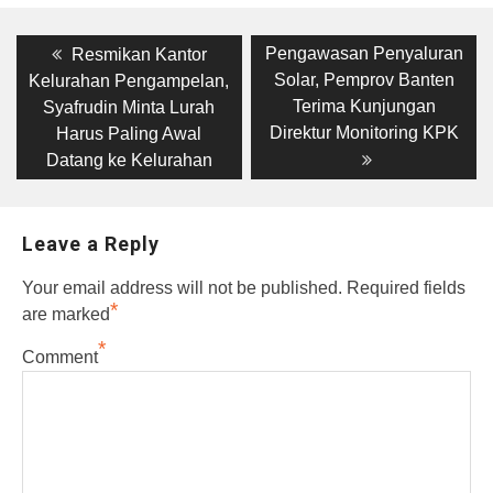
Post
Previous
Next
Pengawasan Penyaluran
Resmikan Kantor
post:
post:
navigation
Solar, Pemprov Banten
Kelurahan Pengampelan,
Terima Kunjungan
Syafrudin Minta Lurah
Direktur Monitoring KPK
Harus Paling Awal
Datang ke Kelurahan
Leave a Reply
Your email address will not be published.
Required fields
*
are marked
*
Comment