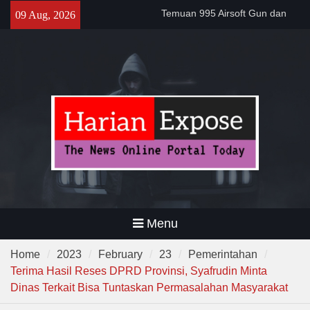
Skip
Filosofi Memukul Bedug
09 Aug, 2026
to
Sebelum Sholat Jum’at
content
Warga RW 14 Sangkanhurip
Kini Miliki TPSST Terpadu
Menu
Home
2023
February
23
Pemerintahan
Terima Hasil Reses DPRD Provinsi, Syafrudin Minta
Dinas Terkait Bisa Tuntaskan Permasalahan Masyarakat