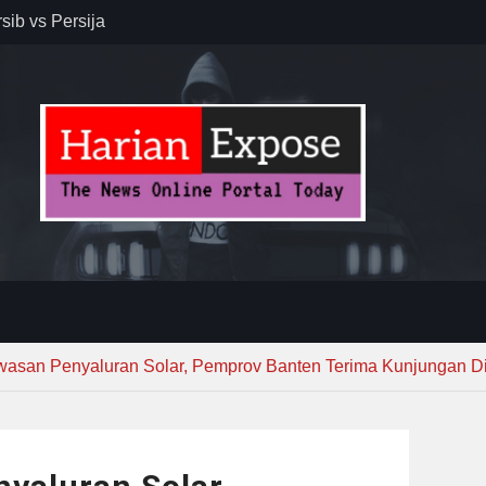
sib vs Persija
resiasi
dan Jack
r – Banjar
elaksana
kirim MUI ke
Lewat
asan Penyaluran Solar, Pemprov Banten Terima Kunjungan Di