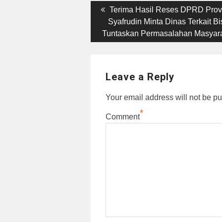
Post
Previous
Terima Hasil Reses DPRD Provi
post:
Syafrudin Minta Dinas Terkait Bi
navigation
Tuntaskan Permasalahan Masyar
Leave a Reply
Your email address will not be pu
*
Comment