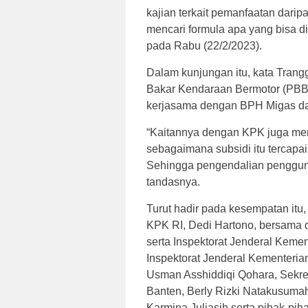
kajian terkait pemanfaatan daripa
mencari formula apa yang bisa d
pada Rabu (22/2/2023).
Dalam kunjungan itu, kata Tran
Bakar Kendaraan Bermotor (PB
kerjasama dengan BPH Migas dan
“Kaitannya dengan KPK juga me
sebagaimana subsidi itu tercap
Sehingga pengendalian pengguna
tandasnya.
Turut hadir pada kesempatan itu
KPK RI, Dedi Hartono, bersama 
serta Inspektorat Jenderal Keme
Inspektorat Jenderal Kementeria
Usman Asshiddiqi Qohara, Sekre
Banten, Berly Rizki Natakusumah,
Karmina Juliasih serta pihak-pihak