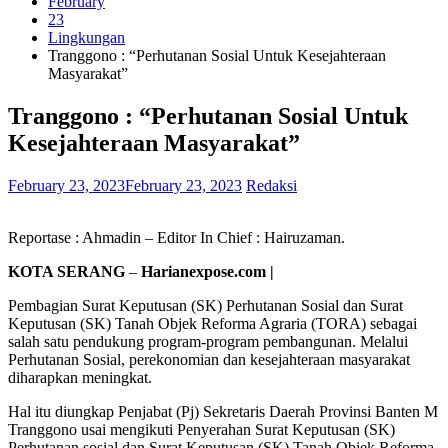
February
23
Lingkungan
Tranggono : “Perhutanan Sosial Untuk Kesejahteraan
Masyarakat”
Tranggono : “Perhutanan Sosial Untuk
Kesejahteraan Masyarakat”
February 23, 2023
February 23, 2023
Redaksi
Reportase : Ahmadin – Editor In Chief : Hairuzaman.
KOTA SERANG
–
Harianexpose.com |
Pembagian Surat Keputusan (SK) Perhutanan Sosial dan Surat
Keputusan (SK) Tanah Objek Reforma Agraria (TORA) sebagai
salah satu pendukung program-program pembangunan. Melalui
Perhutanan Sosial, perekonomian dan kesejahteraan masyarakat
diharapkan meningkat.
Hal itu diungkap Penjabat (Pj) Sekretaris Daerah Provinsi Banten M
Tranggono usai mengikuti Penyerahan Surat Keputusan (SK)
Perhutanan sosial dan Surat Keputusan (SK) Tanah Objek Reforma