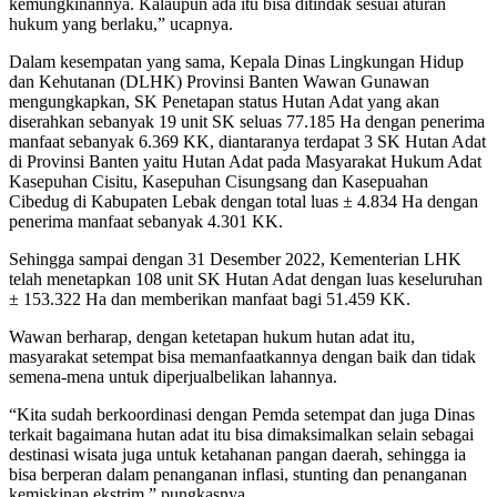
kemungkinannya. Kalaupun ada itu bisa ditindak sesuai aturan
hukum yang berlaku,” ucapnya.
Dalam kesempatan yang sama, Kepala Dinas Lingkungan Hidup
dan Kehutanan (DLHK) Provinsi Banten Wawan Gunawan
mengungkapkan, SK Penetapan status Hutan Adat yang akan
diserahkan sebanyak 19 unit SK seluas 77.185 Ha dengan penerima
manfaat sebanyak 6.369 KK, diantaranya terdapat 3 SK Hutan Adat
di Provinsi Banten yaitu Hutan Adat pada Masyarakat Hukum Adat
Kasepuhan Cisitu, Kasepuhan Cisungsang dan Kasepuahan
Cibedug di Kabupaten Lebak dengan total luas ± 4.834 Ha dengan
penerima manfaat sebanyak 4.301 KK.
Sehingga sampai dengan 31 Desember 2022, Kementerian LHK
telah menetapkan 108 unit SK Hutan Adat dengan luas keseluruhan
± 153.322 Ha dan memberikan manfaat bagi 51.459 KK.
Wawan berharap, dengan ketetapan hukum hutan adat itu,
masyarakat setempat bisa memanfaatkannya dengan baik dan tidak
semena-mena untuk diperjualbelikan lahannya.
“Kita sudah berkoordinasi dengan Pemda setempat dan juga Dinas
terkait bagaimana hutan adat itu bisa dimaksimalkan selain sebagai
destinasi wisata juga untuk ketahanan pangan daerah, sehingga ia
bisa berperan dalam penanganan inflasi, stunting dan penanganan
kemiskinan ekstrim,” pungkasnya.