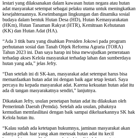
lestari yang dilaksanakan dalam kawasan hutan negara atau hutan
adat masyarakat setempat sebagai pelaku utama untuk meningkatkan
kesejahteraannya. Keseimbangan lingkungan dan dinamika sosial
budaya dalam bentuk Hutan Desa (HD), Hutan Kemasyarakatan
(HKm), Hutan Tanaman Rakyat (HTR), Kemitraan Kehutanan
(KK) dan Hutan Adat (HA).
“Ada 3 titik baru yang disahkan Presiden Jokowi pada program
perhutanan sosial dan Tanah Objek Reforma Agraria (TORA)
Tahun 2023 ini. Dan saya harap ini bisa mewujudkan pemerataan
terhadap akses Kelola masyarakat terhadap lahan dan sumberdaya
hutan yang ada,” jelas Jefry.
“Dan setelah ini di SK-kan, masyarakat adat setempat harus bisa
memanfaatkan hutan adat ini dengan baik agar tetap lestari. Saya
percaya itu kepada masyarakat adat. Karena kekuatan hutan adat itu
ada di tangan masyarakatnya sendiri,” lanjutnya.
Dikatakan Jefry, usulan penetapan hutan adat itu dilakukan oleh
Pemerintah Daerah (Pemda). Setelah ada usulan, pihaknya
kemudian memfasilitasi dengan baik sampai dikeluarkannya SK hak
Kelola hutan itu.
“Kalau sudah ada ketetapan hukumnya, jaminan masyarakat akan
adanya pihak luar yang akan merusak hutan adat itu kecil