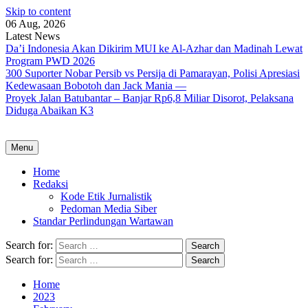
Skip to content
06 Aug, 2026
Latest News
Da’i Indonesia Akan Dikirim MUI ke Al-Azhar dan Madinah Lewat
Program PWD 2026
300 Suporter Nobar Persib vs Persija di Pamarayan, Polisi Apresiasi
Kedewasaan Bobotoh dan Jack Mania —
Proyek Jalan Batubantar – Banjar Rp6,8 Miliar Disorot, Pelaksana
Diduga Abaikan K3
Menu
Home
Redaksi
Kode Etik Jurnalistik
Pedoman Media Siber
Standar Perlindungan Wartawan
Search for:
Search for:
Home
2023