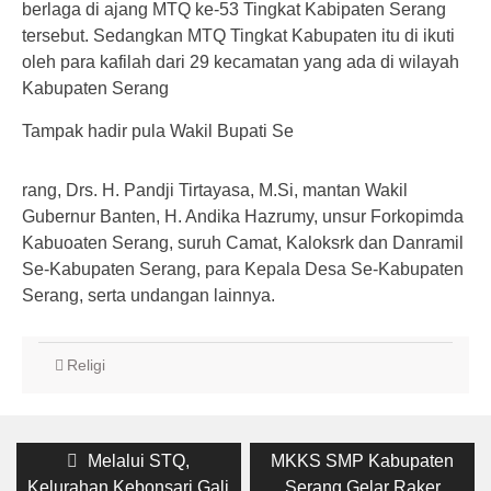
berlaga di ajang MTQ ke-53 Tingkat Kabipaten Serang
tersebut. Sedangkan MTQ Tingkat Kabupaten itu di ikuti
oleh para kafilah dari 29 kecamatan yang ada di wilayah
Kabupaten Serang
Tampak hadir pula Wakil Bupati Se
rang, Drs. H. Pandji Tirtayasa, M.Si, mantan Wakil
Gubernur Banten, H. Andika Hazrumy, unsur Forkopimda
Kabuoaten Serang, suruh Camat, Kaloksrk dan Danramil
Se-Kabupaten Serang, para Kepala Desa Se-Kabupaten
Serang, serta undangan lainnya.
Religi
Post
Previous
Next
Melalui STQ,
MKKS SMP Kabupaten
post:
post:
Kelurahan Kebonsari Gali
Serang Gelar Raker