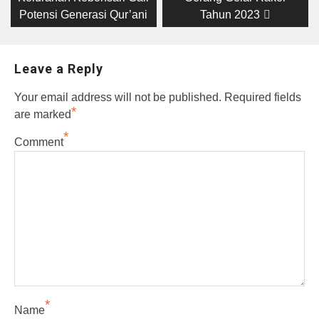
navigation
Potensi Generasi Qur’ani
Tahun 2023
Leave a Reply
Your email address will not be published.
Required fields
*
are marked
*
Comment
*
Name