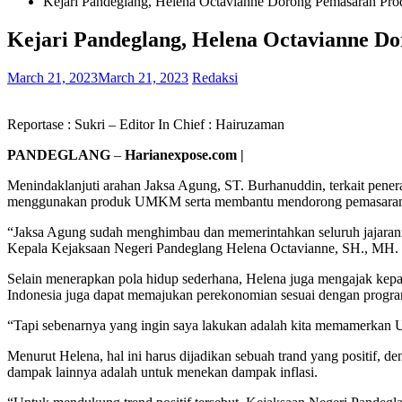
Kejari Pandeglang, Helena Octavianne Dorong Pemasaran 
Kejari Pandeglang, Helena Octavianne
March 21, 2023
March 21, 2023
Redaksi
Reportase : Sukri – Editor In Chief : Hairuzaman
PANDEGLANG
–
Harianexpose.com |
Menindaklanjuti arahan Jaksa Agung, ST. Burhanuddin, terkait pene
menggunakan produk UMKM serta membantu mendorong pemasaran 
“Jaksa Agung sudah menghimbau dan memerintahkan seluruh jajarann
Kepala Kejaksaan Negeri Pandeglang Helena Octavianne, SH., MH. 
Selain menerapkan pola hidup sederhana, Helena juga mengajak kep
Indonesia juga dapat memajukan perekonomian sesuai dengan progra
“Tapi sebenarnya yang ingin saya lakukan adalah kita memamerkan 
Menurut Helena, hal ini harus dijadikan sebuah trand yang positif
dampak lainnya adalah untuk menekan dampak inflasi.