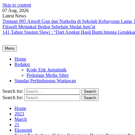
Skip to content
07 Aug, 2026
Latest News
Temuan 995 Airsoft Gun dan Narkoba di Sekolah Kebayoran Lama, 
Filosofi Memukul Bedug Sebelum Sholat Jum’at
141 Tahun Stasiun Slawi : “Dari Angkut Hasil Bumi hingga Gerakk
Menu
Home
Redaksi
Kode Etik Jurnalistik
Pedoman Media Siber
Standar Perlindungan Wartawan
Search for:
Search for:
Home
2023
March
21
Ekonomi