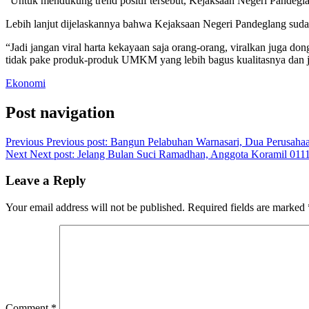
“Untuk mendukung trend positif tersebut, Kejaksaan Negeri Pande
Lebih lanjut dijelaskannya bahwa Kejaksaan Negeri Pandeglang 
“Jadi jangan viral harta kekayaan saja orang-orang, viralkan juga do
tidak pake produk-produk UMKM yang lebih bagus kualitasnya dan 
Ekonomi
Post navigation
Previous
Previous post:
Bangun Pelabuhan Warnasari, Dua Perusah
Next
Next post:
Jelang Bulan Suci Ramadhan, Anggota Koramil 0111
Leave a Reply
Your email address will not be published.
Required fields are marked
Comment
*