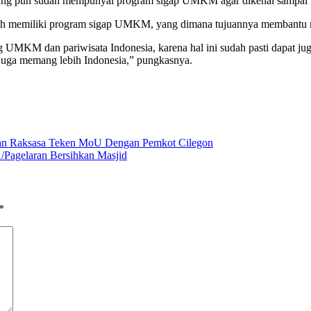
glang pun sudah mempunyai program sigap UMKM agar dikenal sampai 
sudah memiliki program sigap UMKM, yang dimana tujuannya memba
ng UMKM dan pariwisata Indonesia, karena hal ini sudah pasti dapat ju
juga memang lebih Indonesia,” pungkasnya.
aan Raksasa Teken MoU Dengan Pemkot Cilegon
/Pagelaran Bersihkan Masjid
*