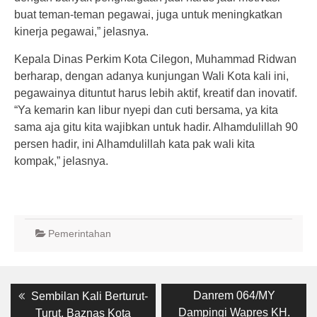
buat teman-teman pegawai, juga untuk meningkatkan
kinerja pegawai,” jelasnya.
Kepala Dinas Perkim Kota Cilegon, Muhammad Ridwan
berharap, dengan adanya kunjungan Wali Kota kali ini,
pegawainya dituntut harus lebih aktif, kreatif dan inovatif.
“Ya kemarin kan libur nyepi dan cuti bersama, ya kita
sama aja gitu kita wajibkan untuk hadir. Alhamdulillah 90
persen hadir, ini Alhamdulillah kata pak wali kita
kompak,” jelasnya.
Pemerintahan
Post
Previous
Next
Danrem 064/MY
Sembilan Kali Berturut-
post:
post:
navigation
Dampingi Wapres KH.
Turut, Baznas Kota