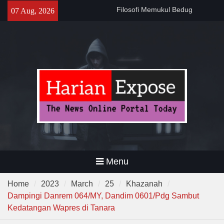
Skip
141 Tahun Stasiun Slawi : “Dari
07 Aug, 2026
to
Angkut Hasil Bumi hingga
content
Gerakkan Kehidupan
Masyarakat”
Temuan 995 Airsoft Gun dan
Narkoba di Sekolah Kebayoran
Lama, DPR Minta Diusut
Tuntas
Menu
Home
2023
March
25
Khazanah
Dampingi Danrem 064/MY, Dandim 0601/Pdg Sambut
Kedatangan Wapres di Tanara