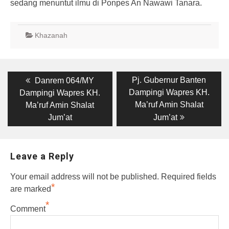
sedang menuntut ilmu di Ponpes An Nawawi Tanara.
Khazanah
Post
Previous
Next
Pj. Gubernur Banten
Danrem 064/MY
post:
post:
navigation
Dampingi Wapres KH.
Dampingi Wapres KH.
Ma’ruf Amin Shalat
Ma’ruf Amin Shalat
Jum’at
Jum’at
Leave a Reply
Your email address will not be published.
Required fields
*
are marked
*
Comment