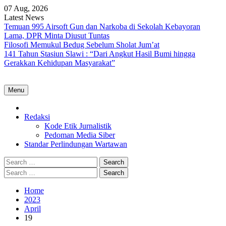
Skip
07 Aug, 2026
to
Latest News
content
Temuan 995 Airsoft Gun dan Narkoba di Sekolah Kebayoran
Lama, DPR Minta Diusut Tuntas
Filosofi Memukul Bedug Sebelum Sholat Jum’at
141 Tahun Stasiun Slawi : “Dari Angkut Hasil Bumi hingga
Gerakkan Kehidupan Masyarakat”
Menu
Home
Redaksi
Kode Etik Jurnalistik
Pedoman Media Siber
Standar Perlindungan Wartawan
Search
for:
Search
for:
Home
2023
April
19