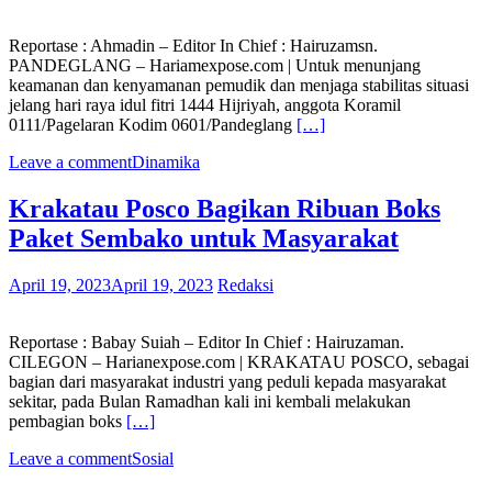
Reportase : Ahmadin – Editor In Chief : Hairuzamsn.
PANDEGLANG – Hariamexpose.com | Untuk menunjang
keamanan dan kenyamanan pemudik dan menjaga stabilitas situasi
jelang hari raya idul fitri 1444 Hijriyah, anggota Koramil
0111/Pagelaran Kodim 0601/Pandeglang
[…]
Leave a comment
Dinamika
Krakatau Posco Bagikan Ribuan Boks
Paket Sembako untuk Masyarakat
April 19, 2023
April 19, 2023
Redaksi
Reportase : Babay Suiah – Editor In Chief : Hairuzaman.
CILEGON – Harianexpose.com | KRAKATAU POSCO, sebagai
bagian dari masyarakat industri yang peduli kepada masyarakat
sekitar, pada Bulan Ramadhan kali ini kembali melakukan
pembagian boks
[…]
Leave a comment
Sosial