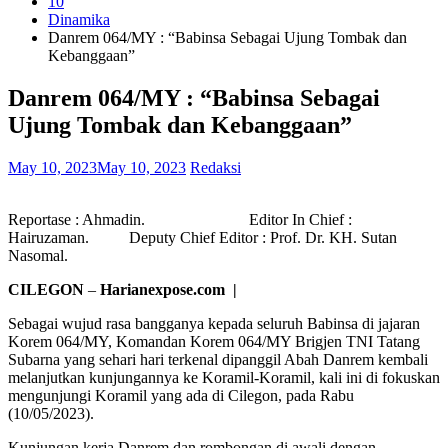
10
Dinamika
Danrem 064/MY : “Babinsa Sebagai Ujung Tombak dan
Kebanggaan”
Danrem 064/MY : “Babinsa Sebagai
Ujung Tombak dan Kebanggaan”
May 10, 2023
May 10, 2023
Redaksi
Reportase : Ahmadin. Editor In Chief :
Hairuzaman. Deputy Chief Editor : Prof. Dr. KH. Sutan
Nasomal.
CILEGON
–
Harianexpose.com |
Sebagai wujud rasa bangganya kepada seluruh Babinsa di jajaran
Korem 064/MY, Komandan Korem 064/MY Brigjen TNI Tatang
Subarna yang sehari hari terkenal dipanggil Abah Danrem kembali
melanjutkan kunjungannya ke Koramil-Koramil, kali ini di fokuskan
mengunjungi Koramil yang ada di Cilegon, pada Rabu
(10/05/2023).
Kunjungan kerja Danrem dan rombongan di awali dengan