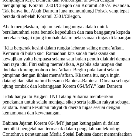
mengunjungi Koramil 2301/Cilegon dan Koramil 2307/Ciwandan.
Tak hanya itu, Abah Danrem juga mengunjungi Polsek yang tepat
berada di sebelah Koramil 2301/Cilegon.
Abah menjelaskan, tujuan kedatangannya adalah untuk
bersilaturahmi serta bentuk kepedulian dan rasa bangganya kepada
mereka sebagai ujung tombak dalam pelaksanaan tugas di lapangan.
“Kita bergerak kesini dalam rangka lebaran saling mema’afkan.
Kemarin di bulan suci Ramadhan kita sudah melaksanakan
kewajiban yaitu berpuasa selama satu bulan penuh diakhiri dengan
hari raya idul Fitri saling mema’afkan, Apabila ada ucapan dan
tindakan kurang mohon dima’afkan. Begitu pula kami selaku
pimpinan dengan ikhlas mema’afkan. Kkarena itu, saya ingin
datangi dan silaturahmi bersama Babinsa-Babinsa. Dimana sebagai
ujung tombak dan kebanggaan Korem 064/MY,” kata Danrem
Tidak hanya itu Brigjen TNI Tatang Subarna memberikan
penekanan untuk selalu menjaga sikap serta jadikan rakyat sebagai
saudara. Bantu kesulitan rakyat di daerah tugas sesuai dengan
kemampuan dan kewenangan.
Babinsa Jajaran Korem 064/MY jangan ketinggalan di dalam
memiliki pengetahuan termasuk dalam pengatahuan teknologi
Contohnya penggunaan Media Sosial Babinsa dapat memanfaatkan