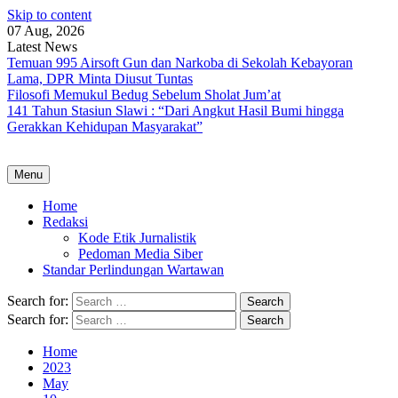
Skip to content
07 Aug, 2026
Latest News
Temuan 995 Airsoft Gun dan Narkoba di Sekolah Kebayoran
Lama, DPR Minta Diusut Tuntas
Filosofi Memukul Bedug Sebelum Sholat Jum’at
141 Tahun Stasiun Slawi : “Dari Angkut Hasil Bumi hingga
Gerakkan Kehidupan Masyarakat”
Menu
Home
Redaksi
Kode Etik Jurnalistik
Pedoman Media Siber
Standar Perlindungan Wartawan
Search for:
Search for:
Home
2023
May