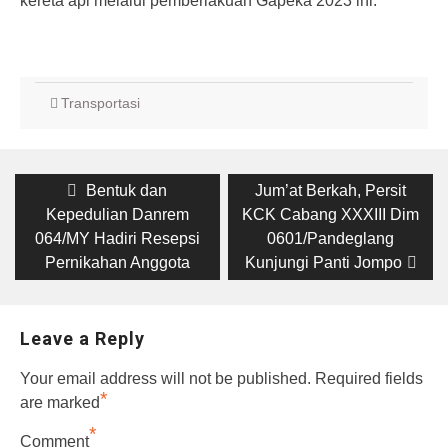
kereta api melalui pemberlakuan Gapeka 2023 ini.
Transportasi
Post
Previous
Next
Bentuk dan
Jum’at Berkah, Persit
post:
post:
navigation
Kepedulian Danrem
KCK Cabang XXXIII Dim
064/MY Hadiri Resepsi
0601/Pandeglang
Pernikahan Anggota
Kunjungi Panti Jompo
Leave a Reply
Your email address will not be published.
Required fields
*
are marked
*
Comment