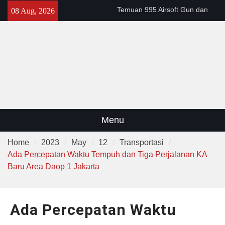
Skip
Temuan 995 Airsoft Gun dan
08 Aug, 2026
to
Narkoba di Sekolah Kebayoran
content
Lama, DPR Minta Diusut
Tuntas
Filosofi Memukul Bedug
Sebelum Sholat Jum’at
141 Tahun Stasiun Slawi : “Dari
Angkut Hasil Bumi hingga
Gerakkan Kehidupan
Masyarakat”
Menu
Home
2023
May
12
Transportasi
Ada Percepatan Waktu Tempuh dan Tiga Perjalanan KA
Baru Area Daop 1 Jakarta
Ada Percepatan Waktu