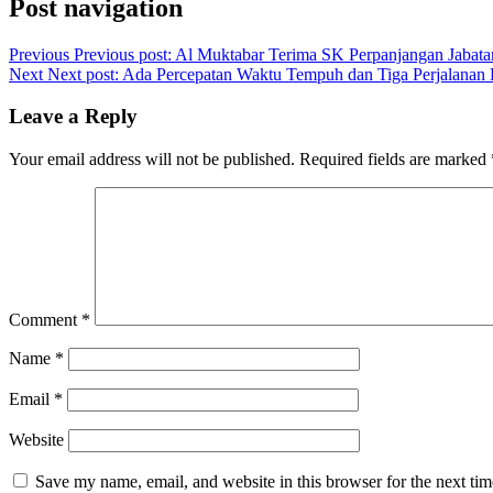
Post navigation
Previous
Previous post:
Al Muktabar Terima SK Perpanjangan Jabata
Next
Next post:
Ada Percepatan Waktu Tempuh dan Tiga Perjalanan 
Leave a Reply
Your email address will not be published.
Required fields are marked
Comment
*
Name
*
Email
*
Website
Save my name, email, and website in this browser for the next ti