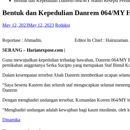
Bentuk dan Kepedulian Danrem 064/MY Hadiri Resepsi Perni
Bentuk dan Kepedulian Danrem 064/MY Ha
May 12, 2023
May 12, 2023
Redaksi
Reportase : Ahmadin. Editor In Chief : Hairuzaman. Dep
SERANG – Harianexpose.com |
Guna mewujudkan kepedulian terhadap bawahan, Danrem 064/MY Bri
pernikahan anggotanya Serka Sucipto yang merupakan Staf Bintal K
Dalam kesempatan tersebut Abah Danrem memberikan ucapan selama
“Saya beserta Kasrem dan seluruh staf mengucapkan selamat menemp
Danrem
Dengan menghadiri undangan tersebut, Komandan Korem 064/MY berh
“Menghadiri undangan adalah kewajiban bagi kaum muslimin, oleh ka
Dinamika