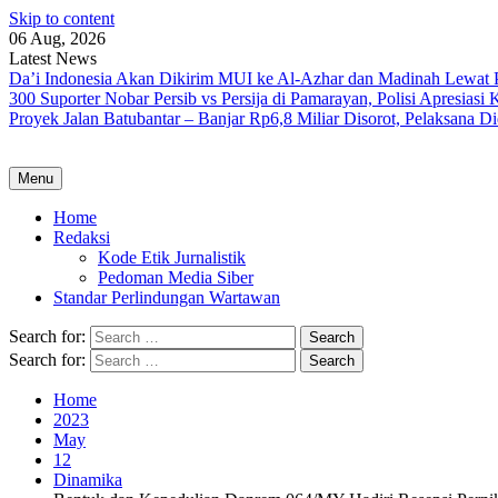
Skip to content
06 Aug, 2026
Latest News
Da’i Indonesia Akan Dikirim MUI ke Al-Azhar dan Madinah Lewa
300 Suporter Nobar Persib vs Persija di Pamarayan, Polisi Apresia
Proyek Jalan Batubantar – Banjar Rp6,8 Miliar Disorot, Pelaksana 
Menu
Home
Redaksi
Kode Etik Jurnalistik
Pedoman Media Siber
Standar Perlindungan Wartawan
Search for:
Search for:
Home
2023
May
12
Dinamika