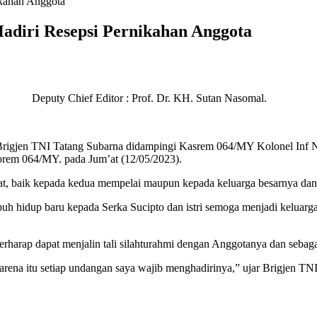
kahan Anggota
diri Resepsi Pernikahan Anggota
uty Chief Editor : Prof. Dr. KH. Sutan Nasomal.
gjen TNI Tatang Subarna didampingi Kasrem 064/MY Kolonel Inf Nu
orem 064/MY. pada Jum’at (12/05/2023).
t, baik kepada kedua mempelai maupun kepada keluarga besarnya d
uh hidup baru kepada Serka Sucipto dan istri semoga menjadi keluar
arap dapat menjalin tali silahturahmi dengan Anggotanya dan sebag
rena itu setiap undangan saya wajib menghadirinya,” ujar Brigjen TN