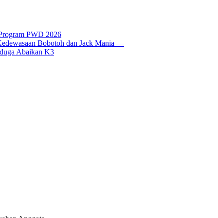
t Program PWD 2026
si Kedewasaan Bobotoh dan Jack Mania —
Diduga Abaikan K3