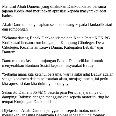
Menurut Abah Danrem yang dilakukan Dankodiklatad bersama
jajaran Kodiklatad merupakan apresiasi kepada masyarakat adat
baduy.
Abah Danrem mengucapkan selamat datang kepada Dankodiklatad
dan rombongan
”Selamat datang Bapak Dankodiklatad dan Ketua Persit KCK PG
Kodiklatad bersama rombongan, di Kampung Ciboleger, Desa
Ciboleger, Kecamatan Leuwi Damar, Kabupaten Lebak,” ujar
Danrem.
Danrem menjelaskan, kunjungan Bapak Dankodiklatad untuk
menyerahkan Bantuan Sosial kepada masyarakat Baduy
“Sebagai mana kita ketahui bersama, warga suku adat Baduy adalah
sangat konsisten dalam pelestarian alam, menjaga hutan, ini perlu
kita apresiasi dan kita dukung,” terangnya.
Selain itu Danrem 064/MY beserta para Perwira jajarannya di
dampingi Babinsa dengan menggunakan sepeda motor/touring ke
tempat Kunjungan Dankodiklatad.
Dijelaskan, Abah Danrem pengguanan sepeda motor, untuk
merasakan langsung bagaimana Babinsa sebagai ujung tombak