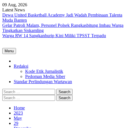
Skip
09 Aug, 2026
to
Latest News
content
Dewa United Basketball Academy Jadi Wadah Pembinaan Talenta
Muda Banten
Gelar Patroli Malam, Personel Polsek Rangkasbitung Imbau Warga
Tingkatkan Siskamling
Warga RW 14 Sangkanhurip Kini Miliki TPSST Terpadu
Menu
Home
Redaksi
Kode Etik Jurnalistik
Pedoman Media Siber
Standar Perlindungan Wartawan
Search
for:
Search
for:
Home
2023
May
29