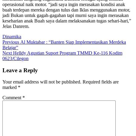
operasional naik motor. “jadi saya ingin merasakan kondisi anak
buah terdepan mereka dengan tulus dan Iklas menggunakan motor,
jadi Bukan untuk gagah-gagahan tapi murni saya ingin merasakan
keseharian anak Buah saya dalam melaksanakan tugas sehari-hari,”
Jelas Danrem.
Dinamika
Post
Previous
Previous
Al Muktabar : “Banten Siap Implementasikan Merdeka
post:
Belajar”
navigation
Next
Next
Helldy Agustian Suport Program TMMD Ke-116 Kodim
post:
0623/Cilegon
Leave a Reply
Your email address will not be published.
Required fields are
marked
*
Comment
*