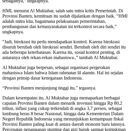
sebagainya,” ungkapnya.
HMI, menurut Al Muktabar, salah satu mitra kritis Pemerintah. Di
Provinsi Banten, kemitraan itu sudah dijalankan dengan baik. “HMI
adalah mitra kita, bagaimana pelaksanaan pemerintahan,
pembangunan dan kemasyarakatan ini terkontrol secara baik,”
ungkapnya.
“Jadi, birokrasi itu perlu mendapatkan kontrol. Karena birokrasi
disuruh berubah oleh birokrasi sendiri. Berubah oleh diri sendiri itu
ada beberapa keterbatasan. Karena itu, sosial kontrol penting, di
antaranya oleh rekan-rekan mahasiswa.,” tambah Al Muktabar.
Al Muktabar juga berpesan, sebagai organisasi pergerakan
mahasiswa Islam bahwa Islam rahmatan lil alamin. Hal ini sejalan
dengan prinsip dasar kenegaraan Indonesia.
“Provinsi Banten menjunjung tinggi itu,” tegasnya.
Dalam kesempatan itu, Al Muktabar juga memaparkan berbagai
capaian Provinsi Banten dalam menarik investasi hingga Rp 80,2
triliun, inflasi yang cukup terkendali di angka 3,7 persen, sebagai
lumbung beras 8 besar Nasional, hingga data Kementerian Dalam
Negeri Republik Indonesia yang menunjukkan kemampuan fiskal
Provinsi Banten paling kuat di antara daerah otonomi baru lainnya.
Percepatan penanganan stunting dan gizi buruk sampai kemiskinan