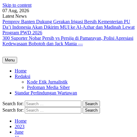
Skip to content
07 Aug, 2026
Latest News
Pemprov Banten Dukung Gerakan Irigasi Bersih Kementerian PU
Da’i Indonesia Akan Dikirim MUI ke Al-Azhar dan Madinah Lewat
Program PWD 2026
300 Suporter Nobar Persib vs Persija di Pamarayan, Polisi Apresiasi
Kedewasaan Bobotoh dan Jack Mania —
Menu
Home
Redaksi
Kode Etik Jurnalistik
Pedoman Media Siber
Standar Perlindungan Wartawan
Search for:
Search for:
Home
2023
June