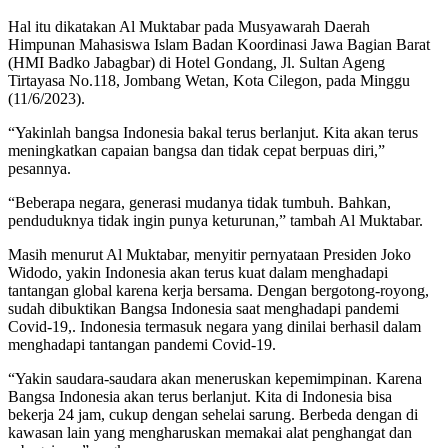
Hal itu dikatakan Al Muktabar pada Musyawarah Daerah
Himpunan Mahasiswa Islam Badan Koordinasi Jawa Bagian Barat
(HMI Badko Jabagbar) di Hotel Gondang, Jl. Sultan Ageng
Tirtayasa No.118, Jombang Wetan, Kota Cilegon, pada Minggu
(11/6/2023).
“Yakinlah bangsa Indonesia bakal terus berlanjut. Kita akan terus
meningkatkan capaian bangsa dan tidak cepat berpuas diri,”
pesannya.
“Beberapa negara, generasi mudanya tidak tumbuh. Bahkan,
penduduknya tidak ingin punya keturunan,” tambah Al Muktabar.
Masih menurut Al Muktabar, menyitir pernyataan Presiden Joko
Widodo, yakin Indonesia akan terus kuat dalam menghadapi
tantangan global karena kerja bersama. Dengan bergotong-royong,
sudah dibuktikan Bangsa Indonesia saat menghadapi pandemi
Covid-19,. Indonesia termasuk negara yang dinilai berhasil dalam
menghadapi tantangan pandemi Covid-19.
“Yakin saudara-saudara akan meneruskan kepemimpinan. Karena
Bangsa Indonesia akan terus berlanjut. Kita di Indonesia bisa
bekerja 24 jam, cukup dengan sehelai sarung. Berbeda dengan di
kawasan lain yang mengharuskan memakai alat penghangat dan