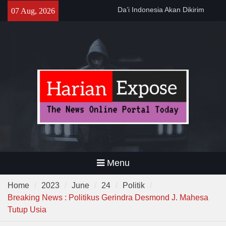
Skip
MUI ke Al-Azhar dan Madinah
07 Aug, 2026
Lewat Program PWD 2026
to
300 Suporter Nobar Persib vs
content
Persija di Pamarayan, Polisi
Apresiasi Kedewasaan
Bobotoh dan Jack Mania —
Pemprov Banten Dukung
Gerakan Irigasi Bersih
Kementerian PU
Menu
Home
2023
June
24
Politik
Breaking News : Politikus Gerindra Desmond J. Mahesa
Tutup Usia