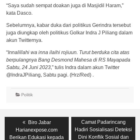
“Saya sudah sempat doakan juga di Masjidil Haram,”
kata Dasco.
Sebelumnya, kabar duka dari politikus Gerindra tersebut
juga diungkap oleh politikus Golkar Indra J Piliang dalam
akun Twitternya.
“
Innalillahi wa inna ilaihi rojiuun. Turut berduka cita atas
berpulangnya Bang Desmond Mahesa di RS Mayapada
Sabtu, 24 Juni 2023
,” tulis Indra dalam akun Twitter
@IndraJPiliang, Sabtu pagi. (Hrz/Red) .
Politik
Post
Previous
Next
Camat Padarincang
Biro Jabar
post:
post:
navigation
Hadiri Sosialisasi Deteksi
Harianexpose.com
Dini Konflik Sosial dan
Berikan Edukasi kepada