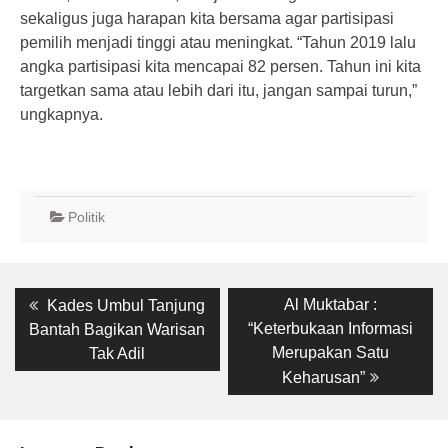
sekaligus juga harapan kita bersama agar partisipasi
pemilih menjadi tinggi atau meningkat. “Tahun 2019 lalu
angka partisipasi kita mencapai 82 persen. Tahun ini kita
targetkan sama atau lebih dari itu, jangan sampai turun,”
ungkapnya.
Politik
Post
Previous
Next
Al Muktabar :
Kades Umbul Tanjung
post:
post:
navigation
“Keterbukaan Informasi
Bantah Bagikan Warisan
Merupakan Satu
Tak Adil
Keharusan”