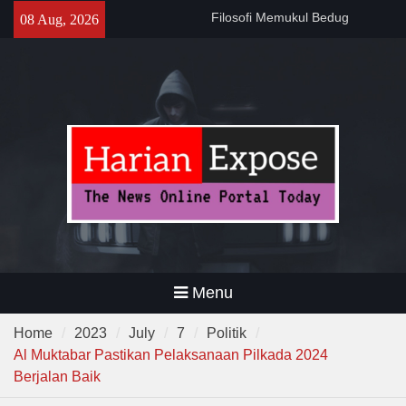
Skip
141 Tahun Stasiun Slawi : “Dari
08 Aug, 2026
to
Angkut Hasil Bumi hingga
content
Gerakkan Kehidupan
Masyarakat”
Temuan 995 Airsoft Gun dan
Narkoba di Sekolah Kebayoran
Lama, DPR Minta Diusut
Tuntas
Menu
Home
2023
July
7
Politik
Al Muktabar Pastikan Pelaksanaan Pilkada 2024
Berjalan Baik