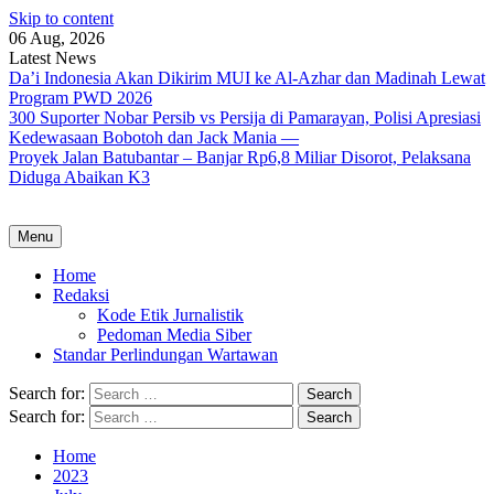
Skip to content
06 Aug, 2026
Latest News
Da’i Indonesia Akan Dikirim MUI ke Al-Azhar dan Madinah Lewat
Program PWD 2026
300 Suporter Nobar Persib vs Persija di Pamarayan, Polisi Apresiasi
Kedewasaan Bobotoh dan Jack Mania —
Proyek Jalan Batubantar – Banjar Rp6,8 Miliar Disorot, Pelaksana
Diduga Abaikan K3
Menu
Home
Redaksi
Kode Etik Jurnalistik
Pedoman Media Siber
Standar Perlindungan Wartawan
Search for:
Search for:
Home
2023