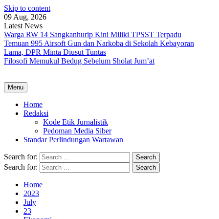
Skip to content
09 Aug, 2026
Latest News
Warga RW 14 Sangkanhurip Kini Miliki TPSST Terpadu
Temuan 995 Airsoft Gun dan Narkoba di Sekolah Kebayoran
Lama, DPR Minta Diusut Tuntas
Filosofi Memukul Bedug Sebelum Sholat Jum’at
Menu
Home
Redaksi
Kode Etik Jurnalistik
Pedoman Media Siber
Standar Perlindungan Wartawan
Search for:
Search for:
Home
2023
July
23