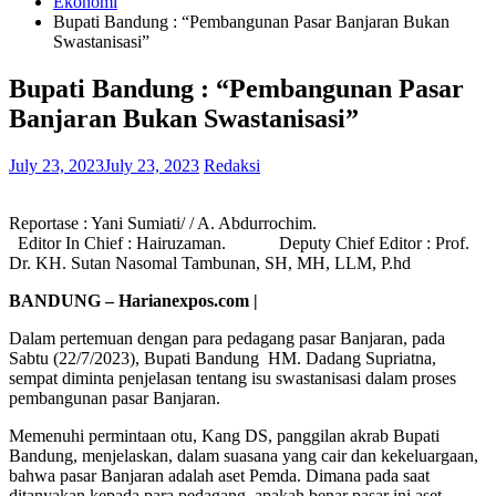
Ekonomi
Bupati Bandung : “Pembangunan Pasar Banjaran Bukan
Swastanisasi”
Bupati Bandung : “Pembangunan Pasar
Banjaran Bukan Swastanisasi”
July 23, 2023
July 23, 2023
Redaksi
Reportase : Yani Sumiati/ / A. Abdurrochim.
Editor In Chief : Hairuzaman. Deputy Chief Editor : Prof.
Dr. KH. Sutan Nasomal Tambunan, SH, MH, LLM, P.hd
BANDUNG – Harianexpos.com |
Dalam pertemuan dengan para pedagang pasar Banjaran, pada
Sabtu (22/7/2023), Bupati Bandung HM. Dadang Supriatna,
sempat diminta penjelasan tentang isu swastanisasi dalam proses
pembangunan pasar Banjaran.
Memenuhi permintaan otu, Kang DS, panggilan akrab Bupati
Bandung, menjelaskan, dalam suasana yang cair dan kekeluargaan,
bahwa pasar Banjaran adalah aset Pemda. Dimana pada saat
ditanyakan kepada para pedagang, apakah benar pasar ini aset