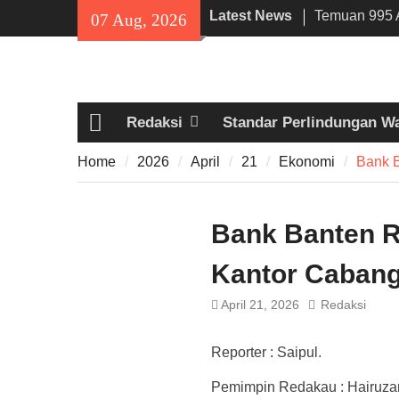
Skip
Latest News
Temuan 995 A
07 Aug, 2026
to
Narkoba di 
content
Lama, DPR Mi
Filosofi Me
Sholat Jum’a
Redaksi
Standar Perlindungan W
141 Tahun Sta
Home
Angkut Hasil
Home
2026
April
21
Ekonomi
Bank 
Kehidupan M
Bank Banten R
Kantor Caban
April 21, 2026
Redaksi
Reporter : Saipul.
Pemimpin Redakau : Hairuz