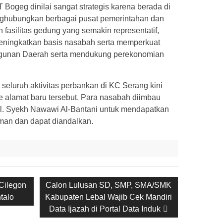
 Bogeg dinilai sangat strategis karena berada di
nghubungkan berbagai pusat pemerintahan dan
 fasilitas gedung yang semakin representatif,
eningkatkan basis nasabah serta memperkuat
gunan Daerah serta mendukung perekonomian
 seluruh aktivitas perbankan di KC Serang kini
e alamat baru tersebut. Para nasabah diimbau
 Jl. Syekh Nawawi Al-Bantani untuk mendapatkan
man dan dapat diandalkan.
Next
Cilegon
Calon Lulusan SD, SMP, SMA/SMK
post:
talo
Kabupaten Lebal Wajib Cek Mandiri
Data Ijazah di Portal Data Induk