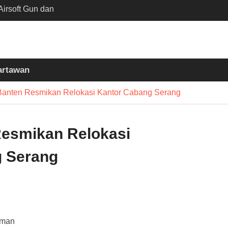
irsoft Gun dan
Sekolah Kebayoran
nta Diusut Tuntas
mukul Bedug Sebelum
t
artawan
siun Slawi : “Dari
 Bumi hingga Gerakkan
Banten Resmikan Relokasi Kantor Cabang Serang
asyarakat”
esmikan Relokasi
g Serang
aman