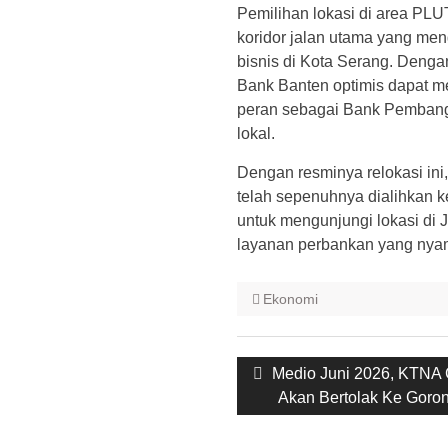
Pemilihan lokasi di area PLUT
koridor jalan utama yang me
bisnis di Kota Serang. Dengan
Bank Banten optimis dapat m
peran sebagai Bank Pemban
lokal.
Dengan resminya relokasi ini,
telah sepenuhnya dialihkan k
untuk mengunjungi lokasi di
layanan perbankan yang nya
Ekonomi
Post
Previous
Medio Juni 2026, KTNA 
navigation
post:
Akan Bertolak Ke Goron