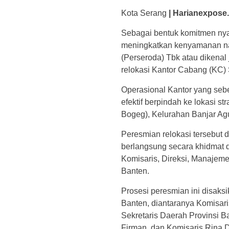
Kota Serang
| Harianexpose
Sebagai bentuk komitmen nya
meningkatkan kenyamanan n
(Perseroda) Tbk atau dikena
relokasi Kantor Cabang (KC)
Operasional Kantor yang sebe
efektif berpindah ke lokasi s
Bogeg), Kelurahan Banjar Ag
Peresmian relokasi tersebut 
berlangsung secara khidmat 
Komisaris, Direksi, Manajeme
Banten.
Prosesi peresmian ini disaks
Banten, diantaranya Komisar
Sekretaris Daerah Provinsi B
Firman, dan Komisaris Rina D