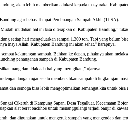
ndung, akan lebih memberikan edukasi kepada masyarakat Kabupate
en Bandung agar bebas Tempat Pembuangan Sampah Akhir.(TPSA).
 Mudah-mudahan hal ini bisa diterapkan di Kabupaten Bandung,” tuka
 setiap hari mengeluarkan sampai 1.300 ton. Tapi yang belum bisa te
nya insya Allah, Kabupaten Bandung ini akan sehat,” harapnya.
 sempat kekurangan sampah. Bahkan ke depan, pihaknya akan melaks
aunching penanganan sampah di Kabupaten Bandung.
lkan uang dan tidak ada hal yang merugikan,” ujarnya.
andengan tangan agar selalu membersihkan sampah di lingkungan mas
amat dan semoga bisa lebih mengoptimalkan semangat kita untuk bisa m
ungai Cikeruh di Kampung Sapan, Desa Tegalluar, Kecamatan Bojong
siapkan alat berat backhoe untuk menanggulangi terjadi banjir di kawas
Cikeruh, dan digunakan untuk mengeruk sampah yang mengendap dan t