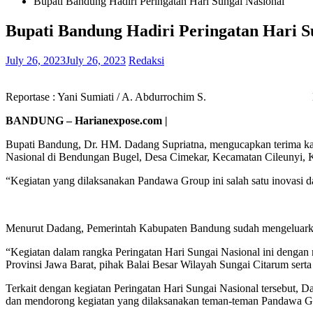
Bupati Bandung Hadiri Peringatan Hari Sungai Nasional
Bupati Bandung Hadiri Peringatan Hari S
July 26, 2023
July 26, 2023
Redaksi
Reportase : Yani Sumiati / A. Abdurrochim S. Editor In 
BANDUNG – Harianexpose.com |
Bupati Bandung, Dr. HM. Dadang Supriatna, mengucapkan terima kasi
Nasional di Bendungan Bugel, Desa Cimekar, Kecamatan Cileunyi, 
“Kegiatan yang dilaksanakan Pandawa Group ini salah satu inovasi dan
Menurut Dadang, Pemerintah Kabupaten Bandung sudah mengeluarkan
“Kegiatan dalam rangka Peringatan Hari Sungai Nasional ini dengan 
Provinsi Jawa Barat, pihak Balai Besar Wilayah Sungai Citarum serta 
Terkait dengan kegiatan Peringatan Hari Sungai Nasional tersebut,
dan mendorong kegiatan yang dilaksanakan teman-teman Pandawa G