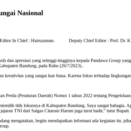
ungai Nasional
Chief : Hairuzaman. Deputy Chief Editor : Prof. Dr. KH. 
h dan apresiasi yang setinggi-tingginya kepada Pandawa Group yang 
Kabupaten Bandung, pada Rabu (26/7/2023)..
 kreativitas yang sangat luar biasa. Karena fokus terhadap lingkungan
 Perda (Peraturan Daerah) Nomor 1 tahun 2022 tentang Pengelolaan 
memilih titik lokusnya di Kabupaten Bandung. Saya sangat bahagia. A
jajaran TNI dari Satgas Citarum Harum juga turut hadir,” tutur Bupati.
 Dadang mengatakan, begitu mendapatkan informasi ada kegiatan itu. 
roup.