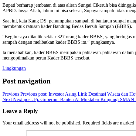
Bupati berharap jembatan di atas aliran Sungai Cikeruh bisa ditingg
APBD. Insya Allah, tahun ini bisa selesai, Supaya sampah tidak men
Saat ini, kata Kang DS, penumpukan sampah di bantaran sungai mau
membentuk ratusan kader Bandung Bedas Bersih Sampah (BBBS).
“Begitu saya dilantik sekitar 327 orang kader BBBS, yang bertuga
sampah dengan melibatkan kader BBBS itu,” pungkasnya.
Ia menabahkan, kader BBBS merupakan pahlawan-pahlawan dalam p
mengoptimalkan peran Kader BBBS tersebut.
Lingkungan
Post navigation
Previous
Previous post:
Investor Asing Lirik Destinasi Wisata dan Ho
Next
Next post:
Pj. Gubernur Banten Al Muktabar Kunjungi SMAN 
Leave a Reply
Your email address will not be published.
Required fields are marked