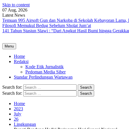
Skip to content
07 Aug, 2026
Latest News
Temuan 995 Airsoft Gun dan Narkoba di Sekolah Kebayoran Lama, 
Filosofi Memukul Bedug Sebelum Sholat Jum’at
141 Tahun Stasiun Slawi : “Dari Angkut Hasil Bumi hingga Gerakk
Menu
Home
Redaksi
Kode Etik Jurnalistik
Pedoman Media Siber
Standar Perlindungan Wartawan
Search for:
Search for:
Home
2023
July
26
Lingkungan