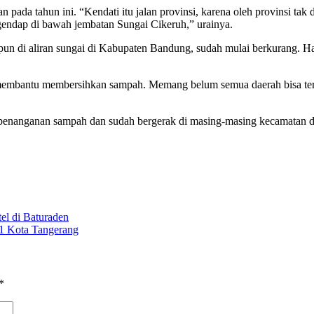
ikan pada tahun ini. “Kendati itu jalan provinsi, karena oleh provins
gendap di bawah jembatan Sungai Cikeruh,” urainya.
pun di aliran sungai di Kabupaten Bandung, sudah mulai berkurang. 
s membantu membersihkan sampah. Memang belum semua daerah bisa ter
enanganan sampah dan sudah bergerak di masing-masing kecamatan 
tel di Baturaden
1 Kota Tangerang
*