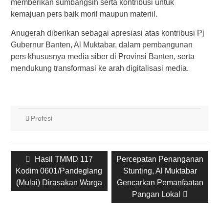
memberikan sumbangsih serta kontribusi untuk
kemajuan pers baik moril maupun materiil.
Anugerah diberikan sebagai apresiasi atas kontribusi Pj
Gubernur Banten, Al Muktabar, dalam pembangunan
pers khususnya media siber di Provinsi Banten, serta
mendukung transformasi ke arah digitalisasi media.
Profesi
Post
Previous
Hasil TMMD 117
Next
Percepatan Penanganan
navigation
Kodim 0601/Pandeglang
post:
post:
Stunting, Al Muktabar
(Mulai) Dirasakan Warga
Gencarkan Pemanfaatan
Pangan Lokal