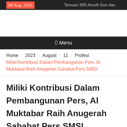
Skip
Temuan 995 Airsoft Gun dan
08 Aug, 2026
to
Narkoba di Sekolah Kebayoran
content
Lama, DPR Minta Diusut
Tuntas
Filosofi Memukul Bedug
Sebelum Sholat Jum’at
141 Tahun Stasiun Slawi : “Dari
Menu
Angkut Hasil Bumi hingga
Gerakkan Kehidupan
Home
2023
August
11
Profesi
Masyarakat”
Miliki Kontribusi Dalam Pembangunan Pers, Al
Muktabar Raih Anugerah Sahabat Pers SMSI
Miliki Kontribusi Dalam
Pembangunan Pers, Al
Muktabar Raih Anugerah
Sahabat Pers SMSI