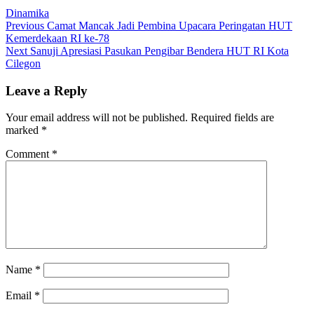
Dinamika
Post
Previous
Previous
Camat Mancak Jadi Pembina Upacara Peringatan HUT
post:
Kemerdekaan RI ke-78
navigation
Next
Next
Sanuji Apresiasi Pasukan Pengibar Bendera HUT RI Kota
post:
Cilegon
Leave a Reply
Your email address will not be published.
Required fields are
marked
*
Comment
*
Name
*
Email
*