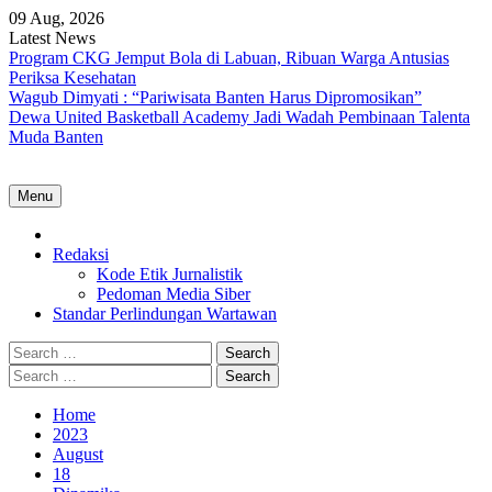
Skip
09 Aug, 2026
to
Latest News
content
Program CKG Jemput Bola di Labuan, Ribuan Warga Antusias
Periksa Kesehatan
Wagub Dimyati : “Pariwisata Banten Harus Dipromosikan”
Dewa United Basketball Academy Jadi Wadah Pembinaan Talenta
Muda Banten
Menu
Home
Redaksi
Kode Etik Jurnalistik
Pedoman Media Siber
Standar Perlindungan Wartawan
Search
for:
Search
for:
Home
2023
August
18