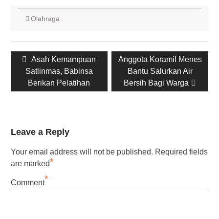
Olahraga
Post
Previous
Next
Asah Kemampuan
Anggota Koramil Menes
navigation
post:
post:
Satlinmas, Babinsa
Bantu Salurkan Air
Berikan Pelatihan
Bersih Bagi Warga
Leave a Reply
Your email address will not be published.
Required fields
*
are marked
*
Comment