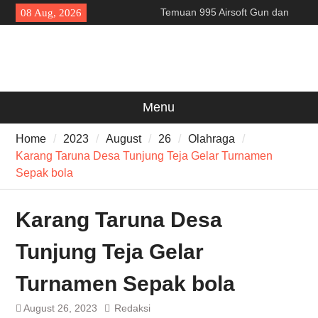
Skip
Temuan 995 Airsoft Gun dan
08 Aug, 2026
to
Narkoba di Sekolah Kebayoran
content
Lama, DPR Minta Diusut
Tuntas
Filosofi Memukul Bedug
Sebelum Sholat Jum’at
141 Tahun Stasiun Slawi : “Dari
Menu
Angkut Hasil Bumi hingga
Gerakkan Kehidupan
Home
2023
August
26
Olahraga
Masyarakat”
Karang Taruna Desa Tunjung Teja Gelar Turnamen
Sepak bola
Karang Taruna Desa
Tunjung Teja Gelar
Turnamen Sepak bola
August 26, 2023
Redaksi