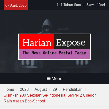
Skip
Sinergi dengan Bank Banten,
07 Aug, 2026
to
Pemkot Cilegon Dorong
content
Efisiensi Keuangan Daerah
Filosofi Memukul Bedug
Sebelum Sholat Jum’at
141 Tahun Stasiun Slawi : “Dari
Angkut Hasil Bumi hingga
Gerakkan Kehidupan
Masyarakat”
Menu
Home
2023
August
29
Pendidikan
Sisihksn 980 Sekolah Se-Indonesia, SMPN 2 Cilegon
Raih Asean Eco-School