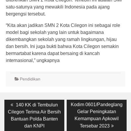
satu-satunya yang mewakili Indonesia pada ajang
bergengsi tersebut.
“Kita akan jadikan SMN 2 Kota Cilegon ini sebagai role
model bagi sekolah yang lain untuk bagaimana
dikembangkan sekolah yang ramah lingkungan, hijau
dan bersih. Ini juga bukti bahwa Kota Cilegon semakin
bermartabat karena dapat bersaing di kancah
internasional,” ungkapnya
Pendidikan
Post
Previous
Next
Kodim 0601/Pandeglang
140 KK di Tembulun
post:
post:
navigation
Gelar Peningkatan
Cilegon Terima Air Bersih
Kemampuan Apkowil
Bantuan Polda Banten
dan KNPI
Tersebar 2023