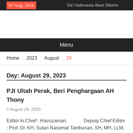
Skip
Da’i Indonesia Akan Dikirim
07 Aug, 2026
to
MUI ke Al-Azhar dan Madinah
content
Lewat Program PWD 2026
300 Suporter Nobar Persib vs
Persija di Pamarayan, Polisi
Apresiasi Kedewasaan
Bobotoh dan Jack Mania —
Menu
Proyek Jalan Batubantar –
Banjar Rp6,8 Miliar Disorot,
Home
2023
August
29
Pelaksana Diduga Abaikan K3
Day:
August 29, 2023
PJI Ultah Perak, Beri Penghargaan AH
Thony
August 29, 2023
Editor In.Chief : Hairuzaman. Deputy Chief Editor
: Prof. Dr. KH. Sutan Nasomal Tambunan, SH, MH, LLM,