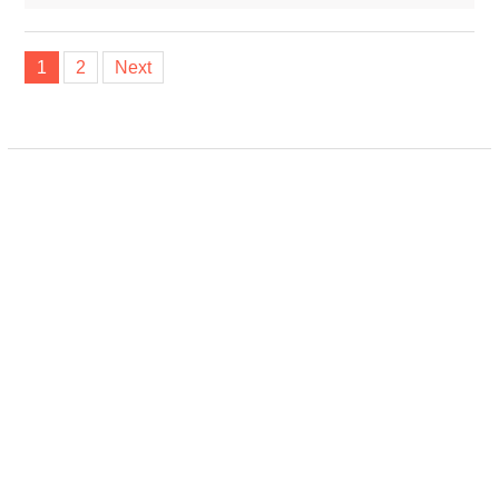
Posts
1
2
Next
navigation