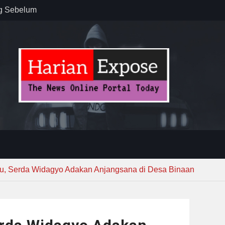
ug Sebelum
 : “Dari
gga Gerakkan
”
n dan
ebayoran
t Tuntas
u, Serda Widagyo Adakan Anjangsana di Desa Binaan