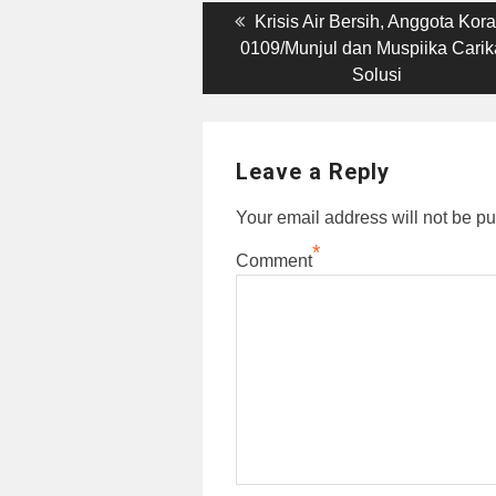
Post
Previous
Krisis Air Bersih, Anggota Kora
post:
0109/Munjul dan Muspiika Cari
navigation
Solusi
Leave a Reply
Your email address will not be pu
*
Comment