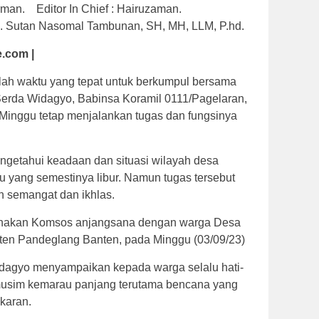
herman. Editor In Chief : Hairuzaman.
 KH. Sutan Nasomal Tambunan, SH, MH, LLM, P.hd.
.com |
lah waktu yang tepat untuk berkumpul bersama
i Serda Widagyo, Babinsa Koramil 0111/Pagelaran,
Minggu tetap menjalankan tugas dan fungsinya
engetahui keadaan dan situasi wilayah desa
u yang semestinya libur. Namun tugas tersebut
h semangat dan ikhlas.
sanakan Komsos anjangsana dengan warga Desa
ten Pandeglang Banten, pada Minggu (03/09/23)
dagyo menyampaikan kepada warga selalu hati-
usim kemarau panjang terutama bencana yang
akaran.