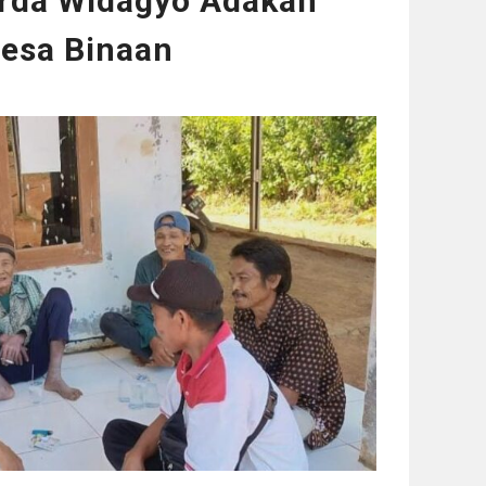
erda Widagyo Adakan
Desa Binaan