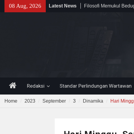
Skip
08 Aug, 2026
Latest News
Filosofi Memukul Bed
to
Sholat Jum’at
content
141 Tahun Stasiun Slawi
Angkut Hasil Bumi hin
Kehidupan Masyarakat
Temuan 995 Airsoft Gu
Narkoba di Sekolah K
Lama, DPR Minta Diusu
Home
Redaksi
Standar Perlindungan Wartawan
Home
2023
September
3
Dinamika
Hari Mingg