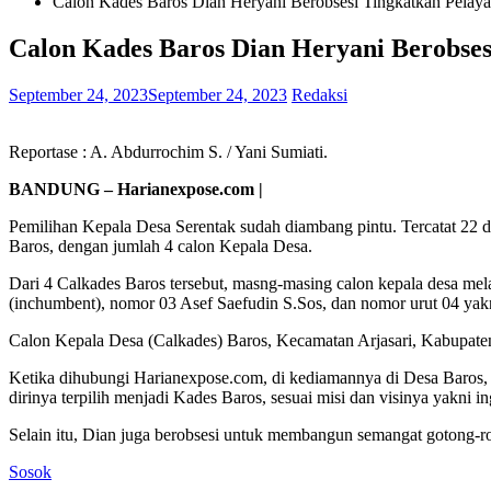
Calon Kades Baros Dian Heryani Berobsesi Tingkatkan Pelay
Calon Kades Baros Dian Heryani Berobses
September 24, 2023
September 24, 2023
Redaksi
Reportase : A. Abdurrochim S. / Yani Sumiati. Edito
BANDUNG – Harianexpose.com |
Pemilihan Kepala Desa Serentak sudah diambang pintu. Tercatat 22 
Baros, dengan jumlah 4 calon Kepala Desa.
Dari 4 Calkades Baros tersebut, masng-masing calon kepala desa me
(inchumbent), nomor 03 Asef Saefudin S.Sos, dan nomor urut 04 yakn
Calon Kepala Desa (Calkades) Baros, Kecamatan Arjasari, Kabupaten
Ketika dihubungi Harianexpose.com, di kediamannya di Desa Baros, 
dirinya terpilih menjadi Kades Baros, sesuai misi dan visinya yakni
Selain itu, Dian juga berobsesi untuk membangun semangat gotong-r
Sosok