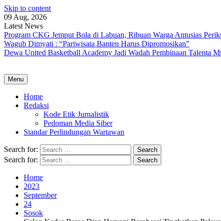
Skip to content
09 Aug, 2026
Latest News
Program CKG Jemput Bola di Labuan, Ribuan Warga Antusias Perik
Wagub Dimyati : “Pariwisata Banten Harus Dipromosikan”
Dewa United Basketball Academy Jadi Wadah Pembinaan Talenta M
Menu
Home
Redaksi
Kode Etik Jurnalistik
Pedoman Media Siber
Standar Perlindungan Wartawan
Search for:
Search for:
Home
2023
September
24
Sosok