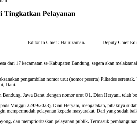
anan
i Tingkatkan Pelayanan
r In Chief : Hairuzaman. Deputy Chief Editor : Prof.
desa dari 17 kecamatan se-Kabupaten Bandung, segera akan melaksanak
laksanakan pengambilan nomor urut (nomor peserta) Pilkades serenta
i, Dani.
 Bandung, Jawa Barat,.dengan nomor urut O1, Dian Heryani, telah ber
pads Minggu 22/09/2023), Dian Heryani, mengatakan, pihaknya sudah 
 ingin mempermudah pelayanan kepada masyarakat. Dari yang sudah baik
oyong, dan memprioritaskan pelayanan publik. Termasuk pembangunan y