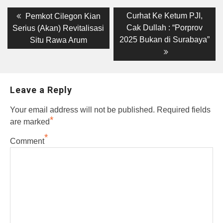
Post
Previous
Next
Curhat Ke Ketum PJI,
Pemkot Cilegon Kian
post:
post:
navigation
Cak Dullah : “Porprov
Serius (Akan) Revitalisasi
2025 Bukan di Surabaya”
Situ Rawa Arum
Leave a Reply
Your email address will not be published.
Required fields
*
are marked
*
Comment