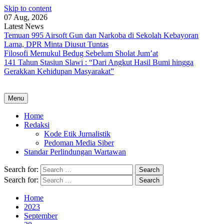
Skip to content
07 Aug, 2026
Latest News
Temuan 995 Airsoft Gun dan Narkoba di Sekolah Kebayoran
Lama, DPR Minta Diusut Tuntas
Filosofi Memukul Bedug Sebelum Sholat Jum’at
141 Tahun Stasiun Slawi : “Dari Angkut Hasil Bumi hingga
Gerakkan Kehidupan Masyarakat”
Menu
Home
Redaksi
Kode Etik Jurnalistik
Pedoman Media Siber
Standar Perlindungan Wartawan
Search for:
Search for:
Home
2023
September