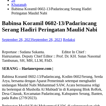
28
Khazanah
Babinsa Koramil 0602-13/Padarincang Serang Hadiri
Peringatan Maulid Nabi
Babinsa Koramil 0602-13/Padarincang
Serang Hadiri Peringatan Maulid Nabi
September 28, 2023
September 28, 2023
Redaksi
Reportase : Sudana Sukanta. Editor In Chief :
Hairuzaman. Deputy Chief Editor :: Prof. Dr. KH. Sutan Nasomal
Tambunan, SH, MH, LLM, P.hD.
SERANG – Harianexpose.com |
Babinsa Koramil 0602-13/Padarincang, Kodim 0602/Serang, Serda
Arya, bersama dengan Aparat Pemerintah setempat menghadiri
undangan Maulid Nabi Muhammad SAW, Acara bernuansa religi
itu bertempat di Musholla Al Mubtadi’in di Kampung Blok ReRek,
Desa Citasuk, Kecamatan Padarincang, Kabupaten Serang, Banten,
pada Rabu (27/9/2023).
Peringatan Maulid Nabi Muhammad SAW, di selenggarakan oleh