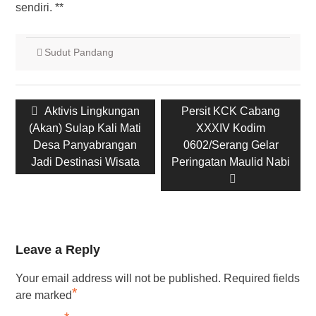
sendiri. **
Sudut Pandang
Post
Previous
Aktivis Lingkungan
Next
Persit KCK Cabang
navigation
(Akan) Sulap Kali Mati
post:
post:
XXXIV Kodim
Desa Panyabrangan
0602/Serang Gelar
Jadi Destinasi Wisata
Peringatan Maulid Nabi
Leave a Reply
Your email address will not be published.
Required fields
*
are marked