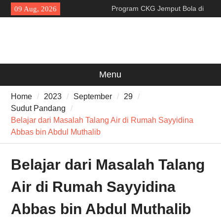
Skip
Program CKG Jemput Bola di
09 Aug, 2026
to
Labuan, Ribuan Warga
content
Antusias Periksa Kesehatan
Wagub Dimyati : “Pariwisata
Banten Harus Dipromosikan”
Dewa United Basketball
Academy Jadi Wadah
Menu
Pembinaan Talenta Muda
Banten
Home
2023
September
29
Sudut Pandang
Belajar dari Masalah Talang Air di Rumah Sayyidina
Abbas bin Abdul Muthalib
Belajar dari Masalah Talang
Air di Rumah Sayyidina
Abbas bin Abdul Muthalib