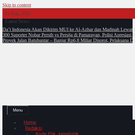
Skip to content
05 Aug, 2026
Latest News
Da’i Indonesia Akan Dikirim MUI ke Al-Azhar dan Madinah Lewa
300 Suporter Nobar Persib vs Persija di Pamarayan, Polisi Apresia
Proyek Jalan Batubantar – Banjar Rp6,8 Miliar Disorot, Pelaksana 
Menu
Home
Redaksi
Kode Etik Jurnalistik