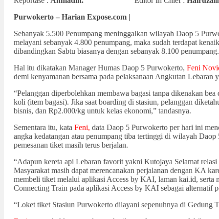
Reportase :
Ahmadin.
Editor In Chief :
Hairuzam
Purwokerto – Harian Expose.com |
Sebanyak 5.500 Penumpang meninggalkan wilayah Daop 5 Purwoke
melayani sebanyak 4.800 penumpang, maka sudah terdapat kenai
dibandingkan Sabtu biasanya dengan sebanyak 8.100 penumpang.
Hal itu dikatakan Manager Humas Daop 5 Purwokerto,
Feni Novi
demi kenyamanan bersama pada pelaksanaan Angkutan Lebaran ya
“Pelanggan diperbolehkan membawa bagasi tanpa dikenakan bea 
koli (item bagasi). Jika saat boarding di stasiun, pelanggan dik
bisnis, dan Rp2.000/kg untuk kelas ekonomi,” tandasnya.
Sementara itu, kata
Feni,
data Daop 5 Purwokerto per hari ini men
angka kedatangan atau penumpang tiba tertinggi di wilayah Daop
pemesanan tiket masih terus berjalan.
“Adapun kereta api Lebaran favorit yakni Kutojaya Selamat rela
Masyarakat masih dapat merencanakan perjalanan dengan KA karen
membeli tiket melalui aplikasi Access by KAI, laman kai.id, sert
Connecting Train pada aplikasi Access by KAI sebagai alternatif
“Loket tiket Stasiun Purwokerto dilayani sepenuhnya di Gedung Ti