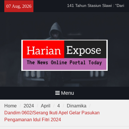
Masyarakat”
Skip
07 Aug, 2026
Sinergi dengan Bank Banten,
to
Pemkot Cilegon Dorong
content
Efisiensi Keuangan Daerah
Filosofi Memukul Bedug
Sebelum Sholat Jum’at
Menu
Home
2024
April
4
Dinamika
Dandim 0602/Serang Ikuti Apel Gelar Pasukan
Pengamanan Idul Fitri 2024