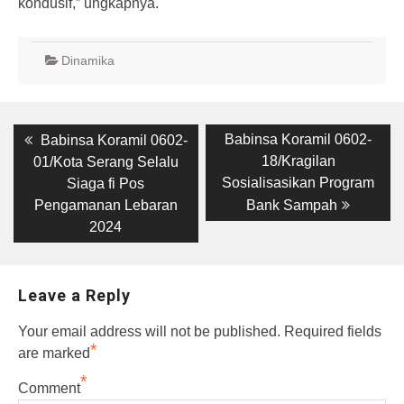
kondusif,” ungkapnya.
Dinamika
Post
Previous
Next
Babinsa Koramil 0602-
Babinsa Koramil 0602-
post:
post:
navigation
18/Kragilan
01/Kota Serang Selalu
Sosialisasikan Program
Siaga fi Pos
Pengamanan Lebaran
Bank Sampah
2024
Leave a Reply
Your email address will not be published.
Required fields
*
are marked
*
Comment