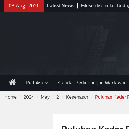
Skip
08 Aug, 2026
Latest News
Filosofi Memukul Bed
to
Sholat Jum’at
content
141 Tahun Stasiun Slawi
Angkut Hasil Bumi hin
Kehidupan Masyarakat
Temuan 995 Airsoft Gu
Narkoba di Sekolah K
Lama, DPR Minta Diusu
Home
Redaksi
Standar Perlindungan Wartawan
Home
2024
May
2
Kesehatan
Puluhan Kader 