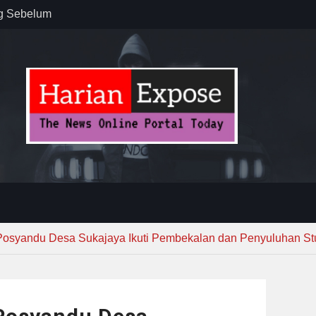
ug Sebelum
 : “Dari
gga Gerakkan
”
n dan
ebayoran
t Tuntas
Posyandu Desa Sukajaya Ikuti Pembekalan dan Penyuluhan St