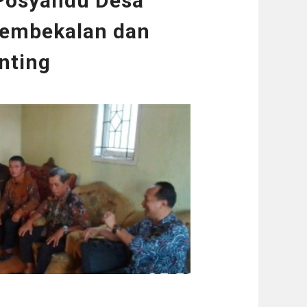
Posyandu Desa
Pembekalan dan
nting