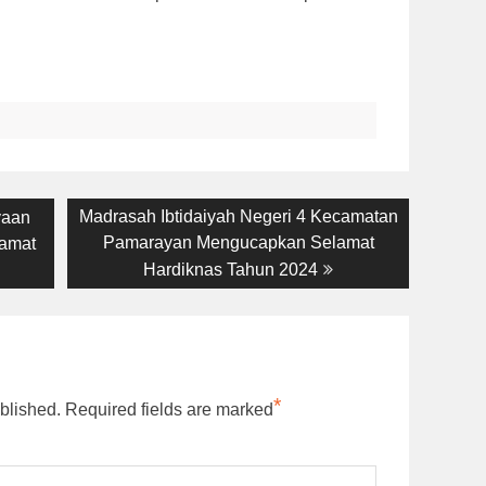
Next
Madrasah Ibtidaiyah Negeri 4 Kecamatan
yaan
post:
Pamarayan Mengucapkan Selamat
lamat
Hardiknas Tahun 2024
*
blished.
Required fields are marked