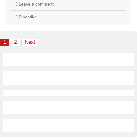
Leave a comment
Dinamika
Posts
1
2
Next
navigation