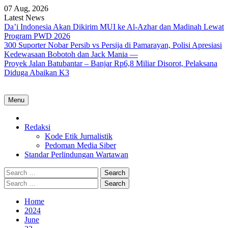
Skip
07 Aug, 2026
to
Latest News
content
Da’i Indonesia Akan Dikirim MUI ke Al-Azhar dan Madinah Lewat
Program PWD 2026
300 Suporter Nobar Persib vs Persija di Pamarayan, Polisi Apresiasi
Kedewasaan Bobotoh dan Jack Mania —
Proyek Jalan Batubantar – Banjar Rp6,8 Miliar Disorot, Pelaksana
Diduga Abaikan K3
Menu
Home
Redaksi
Kode Etik Jurnalistik
Pedoman Media Siber
Standar Perlindungan Wartawan
Search
for:
Search
for:
Home
2024
June