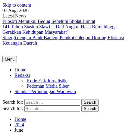
Skip to content
07 Aug, 2026
Latest News
Filosofi Memukul Bedug Sebelum Sholat Jum’at
141 Tahun Stasiun Slawi : “Dari Angkut Hasil Bumi hingga
Gerakkan Kehidupan Masyarakat”
Sinergi dengan Bank Banten, Pemkot Cilegon Dorong Efisiensi
Keuangan Daerah
Menu
Home
Redaksi
Kode Etik Jurnalistik
Pedoman Media Siber
Standar Perlindungan Wartawan
Search for:
Search for:
Home
2024
June