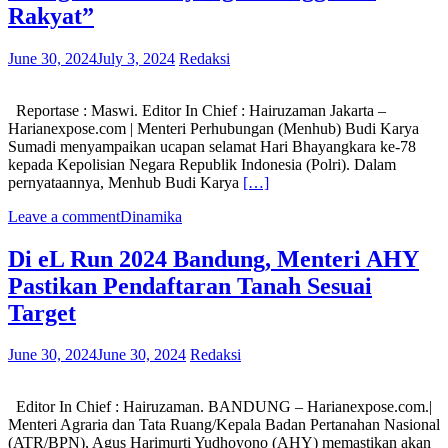
Rakyat”
June 30, 2024
July 3, 2024
Redaksi
Reportase : Maswi. Editor In Chief : Hairuzaman Jakarta –
Harianexpose.com | Menteri Perhubungan (Menhub) Budi Karya
Sumadi menyampaikan ucapan selamat Hari Bhayangkara ke-78
kepada Kepolisian Negara Republik Indonesia (Polri). Dalam
pernyataannya, Menhub Budi Karya
[…]
Leave a comment
Dinamika
Di eL Run 2024 Bandung, Menteri AHY
Pastikan Pendaftaran Tanah Sesuai
Target
June 30, 2024
June 30, 2024
Redaksi
Editor In Chief : Hairuzaman. BANDUNG – Harianexpose.com.|
Menteri Agraria dan Tata Ruang/Kepala Badan Pertanahan Nasional
(ATR/BPN), Agus Harimurti Yudhoyono (AHY) memastikan akan