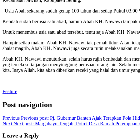
Kecamatan Jawilan, Kabupaten Serang.
“Usia Abah sekarang sudah genap 100 tahun dan setiap Pukul 03.00 W
Kendati sudah berusia satu abad, namun Abah KH. Nawawi tampak ma
Untuk menembus usia satu abad tersebut, tentu saja Abah KH. Nawawi
Hampir setiap malam, Abah KH. Nawawi tak pernah tidur. Akan tetapi
shalat magrib, Abah KH. Nawawi juga secara rutin melaksanakan mana
Abah KH. Nawawi menuturkan, selain harus rajin beribadah dan mendek
yng tercela serta jangan menyinggung perasaan orang lain. Selalu m
kita. Insya Allah, kita akan diberikan rezeki yang halal.dan umur yan
Feature
Post navigation
Previous
Previous post:
Pj. Gubernur Banten Ajak Terapkan Pola Hi
Next
Next post:
Margahayu Tengah, Potret Desa Ramah Perempuan 
Leave a Reply