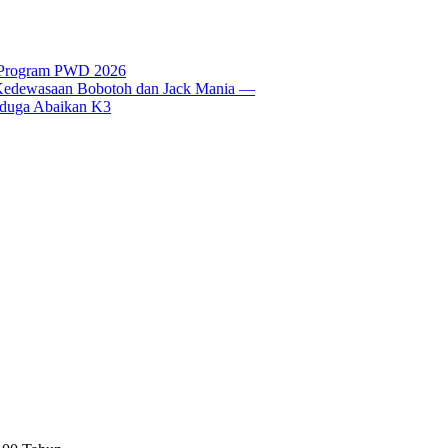
t Program PWD 2026
si Kedewasaan Bobotoh dan Jack Mania —
Diduga Abaikan K3