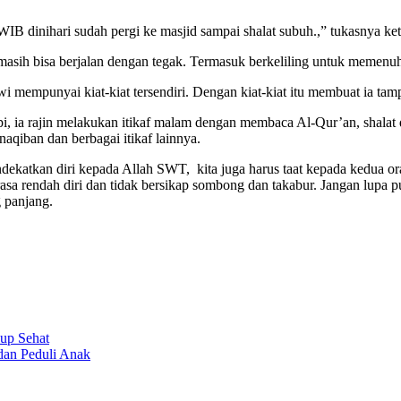
IB dinihari sudah pergi ke masjid sampai shalat subuh.,” tukasnya ke
sih bisa berjalan dengan tegak. Termasuk berkeliling untuk memenu
 mempunyai kiat-kiat tersendiri. Dengan kiat-kiat itu membuat ia ta
, ia rajin melakukan itikaf malam dengan membaca Al-Qur’an, shalat q
qiban dan berbagai itikaf lainnya.
atkan diri kepada Allah SWT, kita juga harus taat kepada kedua orang
erasa rendah diri dan tidak bersikap sombong dan takabur. Jangan lup
g panjang.
dup Sehat
dan Peduli Anak