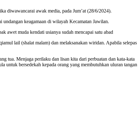
tika diwawancarai awak media, pada Jum’at (28/6/2024).
hi undangan keagamaan di wilayah Kecamatan Jawilan.
mpak awet muda kendati usianya sudah mencapai satu abad
iamul lail (shalat malam) dan melaksanakan wiridan. Apabila selepas
 tua. Menjaga perilaku dan lisan kita dari perbuatan dan kata-kata
a pula untuk bersedekah kepada orang yang membutuhkan uluran tangan