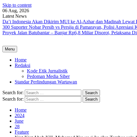
Skip to content
06 Aug, 2026
Latest News
Da’i Indonesia Akan Dikirim MUI ke Al-Azhar dan Madinah Lewa
300 Suporter Nobar Persib vs Persija di Pamarayan, Polisi Apresia
Proyek Jalan Batubantar – Banjar Rp6,8 Miliar Disorot, Pelaksana 
Menu
Home
Redaksi
Kode Etik Jurnalistik
Pedoman Media Siber
Standar Perlindungan Wartawan
Search for:
Search for:
Home
2024
June
28
Feature