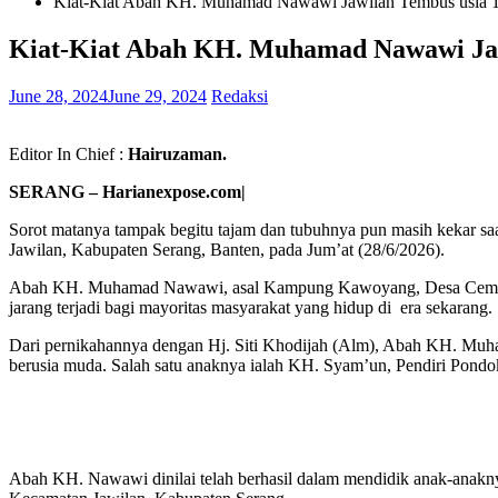
Kiat-Kiat Abah KH. Muhamad Nawawi Jawilan Tembus usia 
Kiat-Kiat Abah KH. Muhamad Nawawi Jaw
June 28, 2024
June 29, 2024
Redaksi
Editor In Chief :
Hairuzaman.
SERANG – Harianexpose.com|
Sorot matanya tampak begitu tajam dan tubuhnya pun masih kekar s
Jawilan, Kabupaten Serang, Banten, pada Jum’at (28/6/2026).
Abah KH. Muhamad Nawawi, asal Kampung Kawoyang, Desa Cemplang,
jarang terjadi bagi mayoritas masyarakat yang hidup di era sekarang.
Dari pernikahannya dengan Hj. Siti Khodijah (Alm), Abah KH. Muha
berusia muda. Salah satu anaknya ialah KH. Syam’un, Pendiri Pond
Abah KH. Nawawi dinilai telah berhasil dalam mendidik anak-anakn